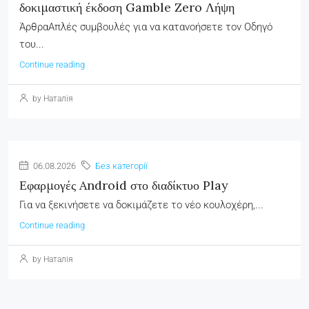
δοκιμαστική έκδοση Gamble Zero Λήψη
ΆρθραΑπλές συμβουλές για να κατανοήσετε τον Οδηγό
του...
Continue reading
by Наталія
06.08.2026
Без категорії
Εφαρμογές Android στο διαδίκτυο Play
Για να ξεκινήσετε να δοκιμάζετε το νέο κουλοχέρη,...
Continue reading
by Наталія