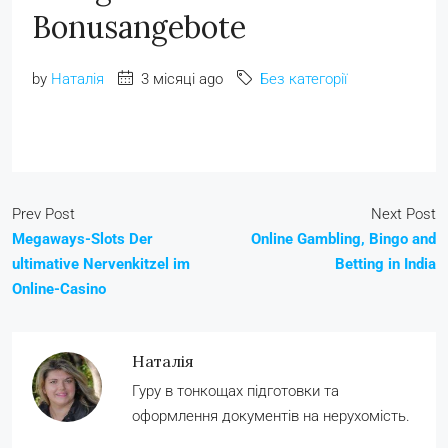
Bonusangebote
by
Наталія
3 місяці ago
Без категорії
Prev Post
Next Post
Megaways-Slots Der
Online Gambling, Bingo and
ultimative Nervenkitzel im
Betting in India
Online-Casino
Наталія
Гуру в тонкощах підготовки та
оформлення документів на нерухомість.