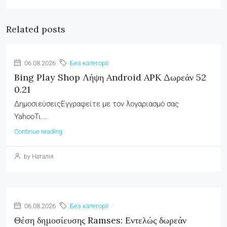
Related posts
06.08.2026
Без категорії
Bing Play Shop Λήψη Android APK Δωρεάν 52
0.21
ΔημοσιεύσειςΕγγραφείτε με τον λογαριασμό σας
YahooΤι...
Continue reading
by Наталія
06.08.2026
Без категорії
Θέση δημοσίευσης Ramses: Εντελώς δωρεάν