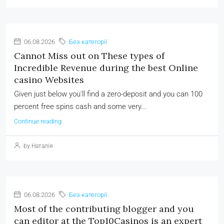
06.08.2026
Без категорії
Cannot Miss out on These types of
Incredible Revenue during the best Online
casino Websites
Given just below you'll find a zero-deposit and you can 100
percent free spins cash and some very...
Continue reading
by Наталія
06.08.2026
Без категорії
Most of the contributing blogger and you
can editor at the Top10Casinos is an expert