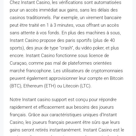
Chez Instant Casino, les vérifications sont automatisées
pour un accès immédiat aux gains, sans les délais des
casinos traditionnels. Par exemple, un virement bancaire
peut être traité en 1 à 3 minutes, vous offrant un accès
sans attente à vos fonds. En plus des machines à sous,
Instant Casino propose des paris sportifs (plus de 40
sports), des jeux de type “crash”, du vidéo poker, et plus
encore. Instant Casino fonctionne sous licence de
Curaçao, comme pas mal de plateformes orientées
marché francophone. Les utilisateurs de cryptomonnaies
peuvent également approvisionner leur compte en Bitcoin
(BTC), Ethereum (ETH) ou Litecoin (LTC).
Notre Instant casino support est conçu pour répondre
rapidement et efficacement aux besoins des joueurs
français. Grâce aux caractéristiques uniques d’Instant
Casino, les joueurs français peuvent être sûrs que leurs
gains seront retirés instantanément. Instant Casino est le