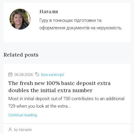
Наталія
Гуру в тонкощах підготовки та
оформлення документів на нерухомість.
Related posts
06.08.2026
Без категорії
The fresh new 100% basic deposit extra
doubles the initial extra number
Most in initial deposit out-of ?30 contributes to an additional
?29 when you look at the extra...
Continue reading
by Наталія