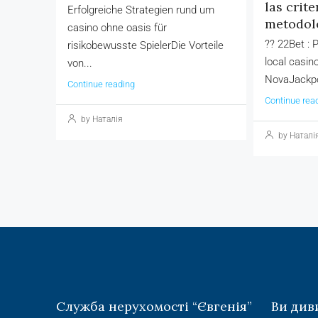
las crite
Erfolgreiche Strategien rund um
metodolo
casino ohne oasis für
?? 22Bet :
risikobewusste SpielerDie Vorteile
local casin
von...
NovaJackpo
Continue reading
Continue rea
by Наталія
by Наталі
Служба нерухомості “Євгенія”
Ви див