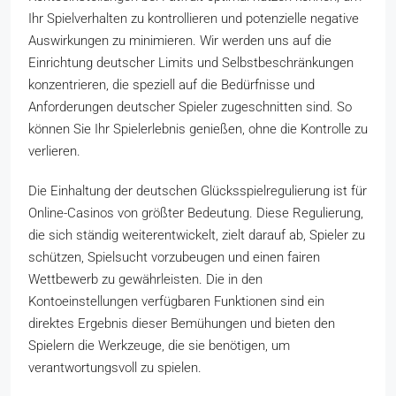
Ihr Spielverhalten zu kontrollieren und potenzielle negative
Auswirkungen zu minimieren. Wir werden uns auf die
Einrichtung deutscher Limits und Selbstbeschränkungen
konzentrieren, die speziell auf die Bedürfnisse und
Anforderungen deutscher Spieler zugeschnitten sind. So
können Sie Ihr Spielerlebnis genießen, ohne die Kontrolle zu
verlieren.
Die Einhaltung der deutschen Glücksspielregulierung ist für
Online-Casinos von größter Bedeutung. Diese Regulierung,
die sich ständig weiterentwickelt, zielt darauf ab, Spieler zu
schützen, Spielsucht vorzubeugen und einen fairen
Wettbewerb zu gewährleisten. Die in den
Kontoeinstellungen verfügbaren Funktionen sind ein
direktes Ergebnis dieser Bemühungen und bieten den
Spielern die Werkzeuge, die sie benötigen, um
verantwortungsvoll zu spielen.