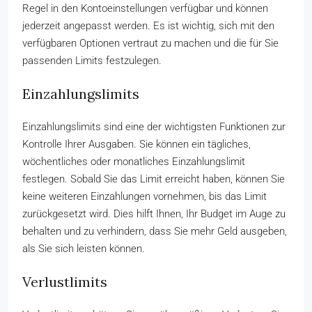
Regel in den Kontoeinstellungen verfügbar und können
jederzeit angepasst werden. Es ist wichtig, sich mit den
verfügbaren Optionen vertraut zu machen und die für Sie
passenden Limits festzulegen.
Einzahlungslimits
Einzahlungslimits sind eine der wichtigsten Funktionen zur
Kontrolle Ihrer Ausgaben. Sie können ein tägliches,
wöchentliches oder monatliches Einzahlungslimit
festlegen. Sobald Sie das Limit erreicht haben, können Sie
keine weiteren Einzahlungen vornehmen, bis das Limit
zurückgesetzt wird. Dies hilft Ihnen, Ihr Budget im Auge zu
behalten und zu verhindern, dass Sie mehr Geld ausgeben,
als Sie sich leisten können.
Verlustlimits