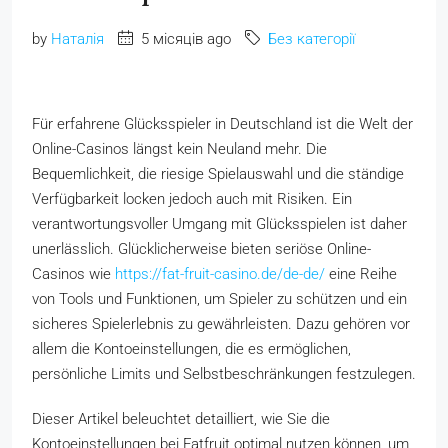
by
Наталія
5 місяців ago
Без категорії
Für erfahrene Glücksspieler in Deutschland ist die Welt der
Online-Casinos längst kein Neuland mehr. Die
Bequemlichkeit, die riesige Spielauswahl und die ständige
Verfügbarkeit locken jedoch auch mit Risiken. Ein
verantwortungsvoller Umgang mit Glücksspielen ist daher
unerlässlich. Glücklicherweise bieten seriöse Online-
Casinos wie
https://fat-fruit-casino.de/de-de/
eine Reihe
von Tools und Funktionen, um Spieler zu schützen und ein
sicheres Spielerlebnis zu gewährleisten. Dazu gehören vor
allem die Kontoeinstellungen, die es ermöglichen,
persönliche Limits und Selbstbeschränkungen festzulegen.
Dieser Artikel beleuchtet detailliert, wie Sie die
Kontoeinstellungen bei Fatfruit optimal nutzen können, um