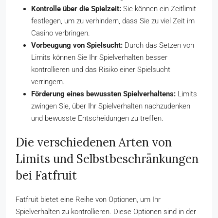
Kontrolle über die Spielzeit:
Sie können ein Zeitlimit
festlegen, um zu verhindern, dass Sie zu viel Zeit im
Casino verbringen.
Vorbeugung von Spielsucht:
Durch das Setzen von
Limits können Sie Ihr Spielverhalten besser
kontrollieren und das Risiko einer Spielsucht
verringern.
Förderung eines bewussten Spielverhaltens:
Limits
zwingen Sie, über Ihr Spielverhalten nachzudenken
und bewusste Entscheidungen zu treffen.
Die verschiedenen Arten von
Limits und Selbstbeschränkungen
bei Fatfruit
Fatfruit bietet eine Reihe von Optionen, um Ihr
Spielverhalten zu kontrollieren. Diese Optionen sind in der