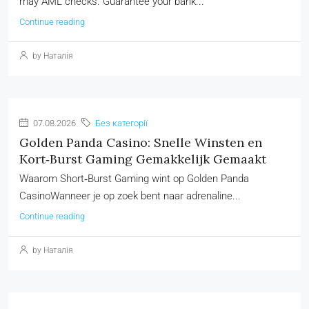
may AML checks. Guarantee your bank...
Continue reading
by Наталія
07.08.2026
Без категорії
Golden Panda Casino: Snelle Winsten en
Kort‑Burst Gaming Gemakkelijk Gemaakt
Waarom Short‑Burst Gaming wint op Golden Panda
CasinoWanneer je op zoek bent naar adrenaline...
Continue reading
by Наталія