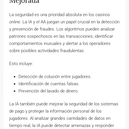
Mejorada
La seguridad es una prioridad absoluta en los casinos
online. La IA y el AA juegan un papel crucial en la detección
y prevención de fraudes. Los algoritmos pueden analizar
patrones sospechosos en las transacciones, identificar
comportamientos inusuales y alertar a los operadores
sobre posibles actividades fraudulentas.
Esto incluye:
Detección de colusión entre jugadores.
Identificación de cuentas falsas.
Prevención del lavado de dinero.
La IA también puede mejorar la seguridad de los sistemas
de pago y proteger la información personal de los
jugadores. Al analizar grandes cantidades de datos en
tiempo real, la IA puede detectar amenazas y responder