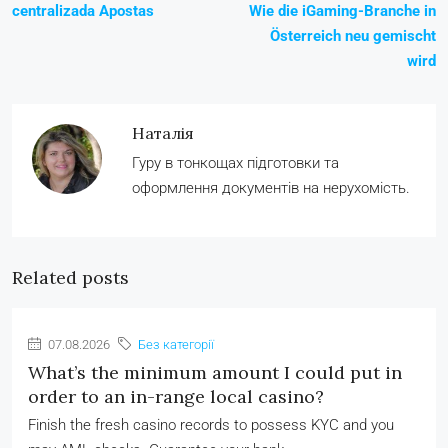
centralizada Apostas
Wie die iGaming-Branche in
Österreich neu gemischt
wird
Наталія
Гуру в тонкощах підготовки та
оформлення документів на нерухомість.
Related posts
07.08.2026
Без категорії
What’s the minimum amount I could put in
order to an in-range local casino?
Finish the fresh casino records to possess KYC and you