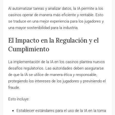
Al automatizar tareas y analizar datos, la IA permite a los
casinos operar de manera más eficiente y rentable. Esto
se traduce en una mejor experiencia para los jugadores y
una mayor sostenibilidad para la industria.
El Impacto en la Regulación y el
Cumplimiento
La implementación de la IA en los casinos plantea nuevos
desafíos regulatorios. Las autoridades deben asegurarse
de que la IA se utilice de manera ética y responsable,
protegiendo los intereses de los jugadores y previniendo el
fraude.
Esto incluye:
Establecer estándares para el uso de la IA en la toma