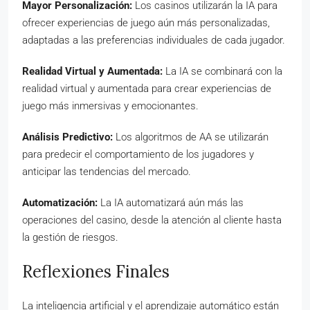
Mayor Personalización:
Los casinos utilizarán la IA para
ofrecer experiencias de juego aún más personalizadas,
adaptadas a las preferencias individuales de cada jugador.
Realidad Virtual y Aumentada:
La IA se combinará con la
realidad virtual y aumentada para crear experiencias de
juego más inmersivas y emocionantes.
Análisis Predictivo:
Los algoritmos de AA se utilizarán
para predecir el comportamiento de los jugadores y
anticipar las tendencias del mercado.
Automatización:
La IA automatizará aún más las
operaciones del casino, desde la atención al cliente hasta
la gestión de riesgos.
Reflexiones Finales
La inteligencia artificial y el aprendizaje automático están