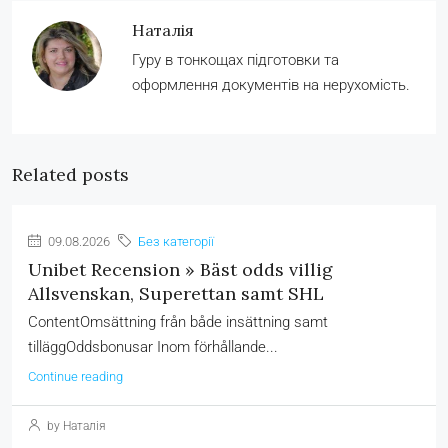
Наталія
Гуру в тонкощах підготовки та
оформлення документів на нерухомість.
Related posts
09.08.2026
Без категорії
Unibet Recension » Bäst odds villig
Allsvenskan, Superettan samt SHL
ContentOmsättning från både insättning samt
tilläggOddsbonusar Inom förhållande...
Continue reading
by Наталія