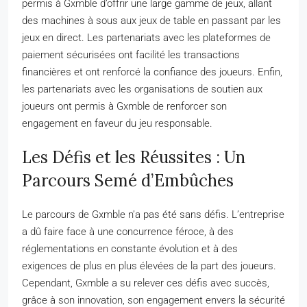
permis à Gxmble d’offrir une large gamme de jeux, allant
des machines à sous aux jeux de table en passant par les
jeux en direct. Les partenariats avec les plateformes de
paiement sécurisées ont facilité les transactions
financières et ont renforcé la confiance des joueurs. Enfin,
les partenariats avec les organisations de soutien aux
joueurs ont permis à Gxmble de renforcer son
engagement en faveur du jeu responsable.
Les Défis et les Réussites : Un
Parcours Semé d’Embûches
Le parcours de Gxmble n’a pas été sans défis. L’entreprise
a dû faire face à une concurrence féroce, à des
réglementations en constante évolution et à des
exigences de plus en plus élevées de la part des joueurs.
Cependant, Gxmble a su relever ces défis avec succès,
grâce à son innovation, son engagement envers la sécurité