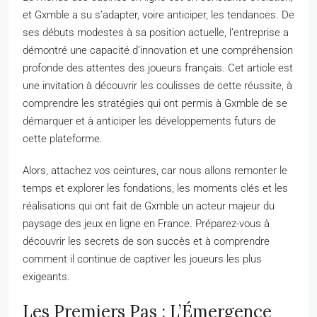
et Gxmble a su s’adapter, voire anticiper, les tendances. De
ses débuts modestes à sa position actuelle, l’entreprise a
démontré une capacité d’innovation et une compréhension
profonde des attentes des joueurs français. Cet article est
une invitation à découvrir les coulisses de cette réussite, à
comprendre les stratégies qui ont permis à Gxmble de se
démarquer et à anticiper les développements futurs de
cette plateforme.
Alors, attachez vos ceintures, car nous allons remonter le
temps et explorer les fondations, les moments clés et les
réalisations qui ont fait de Gxmble un acteur majeur du
paysage des jeux en ligne en France. Préparez-vous à
découvrir les secrets de son succès et à comprendre
comment il continue de captiver les joueurs les plus
exigeants.
Les Premiers Pas : L’Émergence