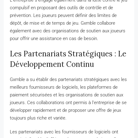
L’entreprise s’engage également dans la lutte contre le jeu
compulsif en proposant des outils de contrôle et de
prévention. Les joueurs peuvent définir des limites de
dépôt, de mise et de temps de jeu. Gxmble collabore
également avec des organisations de soutien aux joueurs
pour offrir une assistance en cas de besoin.
Les Partenariats Stratégiques : Le
Développement Continu
Gxmble a su établir des partenariats stratégiques avec les
meilleurs fournisseurs de logiciels, les plateformes de
paiement sécurisées et les organisations de soutien aux
joueurs. Ces collaborations ont permis à l’entreprise de se
développer rapidement et de proposer une offre de jeux
toujours plus riche et variée.
Les partenariats avec les fournisseurs de logiciels ont