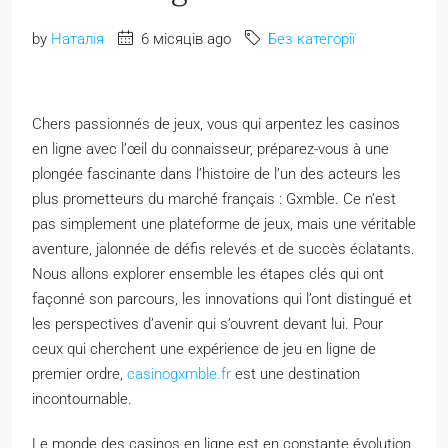
by
Наталія
6 місяців ago
Без категорії
Chers passionnés de jeux, vous qui arpentez les casinos
en ligne avec l’œil du connaisseur, préparez-vous à une
plongée fascinante dans l’histoire de l’un des acteurs les
plus prometteurs du marché français : Gxmble. Ce n’est
pas simplement une plateforme de jeux, mais une véritable
aventure, jalonnée de défis relevés et de succès éclatants.
Nous allons explorer ensemble les étapes clés qui ont
façonné son parcours, les innovations qui l’ont distingué et
les perspectives d’avenir qui s’ouvrent devant lui. Pour
ceux qui cherchent une expérience de jeu en ligne de
premier ordre,
casinogxmble.fr
est une destination
incontournable.
Le monde des casinos en ligne est en constante évolution,