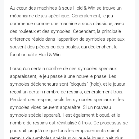
Au cœur des machines à sous Hold & Win se trouve un
mécanisme de jeu spécifique. Généralement, le jeu
commence comme une machine à sous classique, avec
des rouleaux et des symboles. Cependant, la principale
différence réside dans l’apparition de symboles spéciaux,
souvent des pièces ou des boules, qui déclenchent la
fonctionnalité Hold & Win.
Lorsqu’un certain nombre de ces symboles spéciaux
apparaissent, le jeu passe à une nouvelle phase. Les
symboles déclencheurs sont “bloqués” (hold), et le joueur
reçoit un certain nombre de respins, généralement trois.
Pendant ces respins, seuls les symboles spéciaux et les
symboles vides peuvent apparaître. Si un nouveau
symbole spécial apparaît, il est également bloqué, et le
nombre de respins est réinitialisé à trois. Ce processus se
poursuit jusqu’à ce que tous les emplacements soient
remplis de symboles spéciaux ou que le joueur n’ait plus