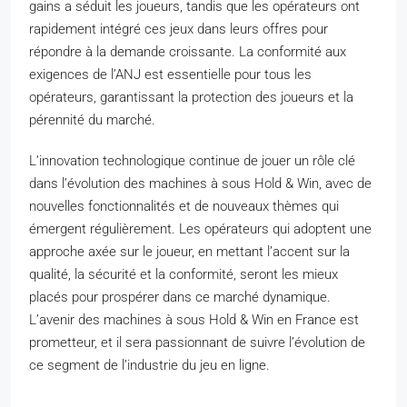
gains a séduit les joueurs, tandis que les opérateurs ont
rapidement intégré ces jeux dans leurs offres pour
répondre à la demande croissante. La conformité aux
exigences de l’ANJ est essentielle pour tous les
opérateurs, garantissant la protection des joueurs et la
pérennité du marché.
L’innovation technologique continue de jouer un rôle clé
dans l’évolution des machines à sous Hold & Win, avec de
nouvelles fonctionnalités et de nouveaux thèmes qui
émergent régulièrement. Les opérateurs qui adoptent une
approche axée sur le joueur, en mettant l’accent sur la
qualité, la sécurité et la conformité, seront les mieux
placés pour prospérer dans ce marché dynamique.
L’avenir des machines à sous Hold & Win en France est
prometteur, et il sera passionnant de suivre l’évolution de
ce segment de l’industrie du jeu en ligne.