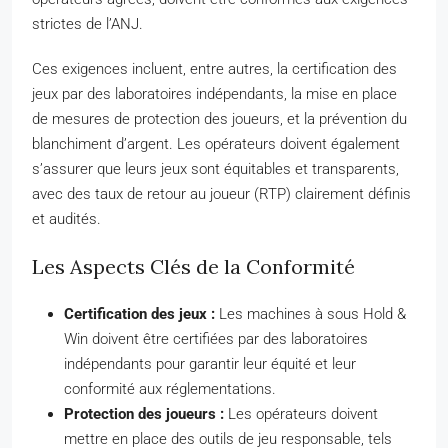
strictes de l’ANJ.
Ces exigences incluent, entre autres, la certification des
jeux par des laboratoires indépendants, la mise en place
de mesures de protection des joueurs, et la prévention du
blanchiment d’argent. Les opérateurs doivent également
s’assurer que leurs jeux sont équitables et transparents,
avec des taux de retour au joueur (RTP) clairement définis
et audités.
Les Aspects Clés de la Conformité
Certification des jeux :
Les machines à sous Hold &
Win doivent être certifiées par des laboratoires
indépendants pour garantir leur équité et leur
conformité aux réglementations.
Protection des joueurs :
Les opérateurs doivent
mettre en place des outils de jeu responsable, tels