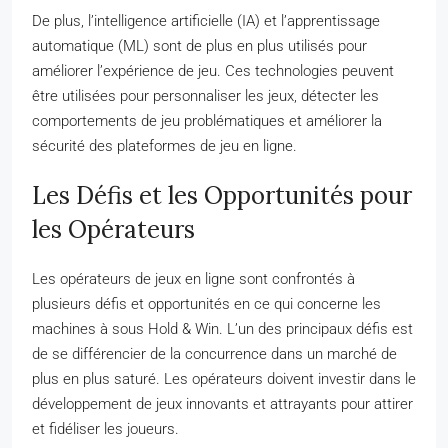
De plus, l’intelligence artificielle (IA) et l’apprentissage
automatique (ML) sont de plus en plus utilisés pour
améliorer l’expérience de jeu. Ces technologies peuvent
être utilisées pour personnaliser les jeux, détecter les
comportements de jeu problématiques et améliorer la
sécurité des plateformes de jeu en ligne.
Les Défis et les Opportunités pour
les Opérateurs
Les opérateurs de jeux en ligne sont confrontés à
plusieurs défis et opportunités en ce qui concerne les
machines à sous Hold & Win. L’un des principaux défis est
de se différencier de la concurrence dans un marché de
plus en plus saturé. Les opérateurs doivent investir dans le
développement de jeux innovants et attrayants pour attirer
et fidéliser les joueurs.