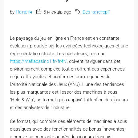
by
Наталія
5 місяців ago
Без категорії
Le paysage du jeu en ligne en France est en constante
évolution, propulsé par les avancées technologiques et une
réglementation stricte. Les opérateurs, tels que
https://mafiacasino1.fr/fr-fr/
, doivent naviguer dans cet
environnement complexe tout en offrant des expériences
de jeu attrayantes et conformes aux exigences de
l’Autorité Nationale des Jeux (ANJ). L’une des tendances
les plus marquantes est l’essor des machines à sous
“Hold & Win”, un format qui a captivé l’attention des joueurs
et des analystes de l’industrie.
Ce format, qui combine des éléments de machines à sous
classiques avec des fonctionnalités de bonus innovantes,
a prouvé sa popularité auprès des joueurs français.