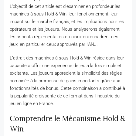
L’objectif de cet article est d’examiner en profondeur les
machines à sous Hold & Win, leur fonctionnement, leur
impact sur le marché français, et les implications pour les
opérateurs et les joueurs. Nous analyserons également
les aspects réglementaires cruciaux qui encadrent ces
jeux, en particulier ceux approuvés par l’ANJ.
L’attrait des machines à sous Hold & Win réside dans leur
capacité à offrir une expérience de jeu à la fois simple et
excitante. Les joueurs apprécient la simplicité des règles
combinée à la promesse de gains importants grâce aux
fonctionnalités de bonus. Cette combinaison a contribué à
la popularité croissante de ce format dans l’industrie du
jeu en ligne en France.
Comprendre le Mécanisme Hold &
Win