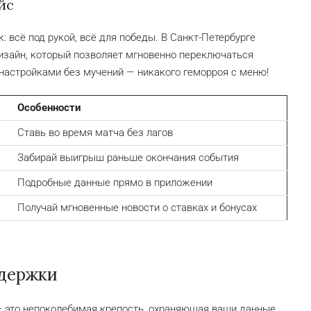
йс
 всё под рукой, всё для победы. В Санкт-Петербурге
изайн, который позволяет мгновенно переключаться
 настройками без мучений — никакого геморроя с меню!
Особенности
Ставь во время матча без лагов
Забирай выигрыш раньше окончания события
Подробные данные прямо в приложении
Получай мгновенные новости о ставках и бонусах
ддержки
t — это непоколебимая крепость, охраняющая ваши данные