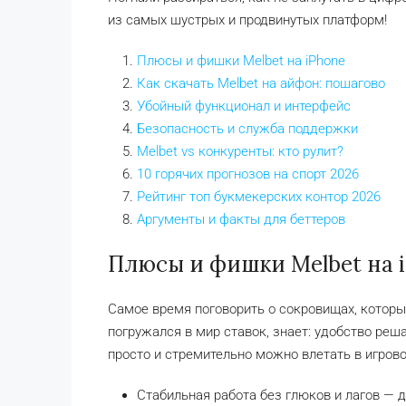
из самых шустрых и продвинутых платформ!
Плюсы и фишки Melbet на iPhone
Как скачать Melbet на айфон: пошагово
Убойный функционал и интерфейс
Безопасность и служба поддержки
Melbet vs конкуренты: кто рулит?
10 горячих прогнозов на спорт 2026
Рейтинг топ букмекерских контор 2026
Аргументы и факты для беттеров
Плюсы и фишки Melbet на 
Самое время поговорить о сокровищах, которые
погружался в мир ставок, знает: удобство реша
просто и стремительно можно влетать в игров
Стабильная работа без глюков и лагов — 