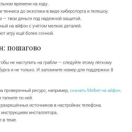
льном времени на ходу.
 тенниса до экзотики в виде киберспорта и телешоу.
м — твои деньги под надежной защитой.
ный на айфон с учётом мелких деталей.
ют игру ещё более сочной.
н: пошагово
тобы не наступить на грабли — следуйте этому лёгкому
урга и не только. И запомните номер для поддержки: 8
на проверенный ресурс, например,
скачать Melbet на айфон
.
 тапните по ней.
з разрешённых источников в настройках телефона.
 инструкциям инсталлятора.
е в теме.