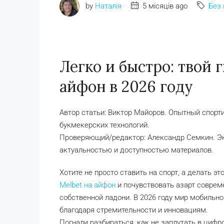
by
Наталія
5 місяців ago
Без 
Легко и быстро: твой г
айфон в 2026 году
Автор статьи:
Виктор Майоров
. Опытный спорти
букмекерских технологий.
Проверяющий/редактор:
Александр Семкин
. 
актуальностью и доступностью материалов.
Хотите не просто ставить на спорт, а делать 
Melbet на айфон
и почувствовать азарт соврем
собственной ладони. В 2026 году мир мобильно
благодаря стремительности и инновациям.
Погнали разбираться, как не заплутать в цифр