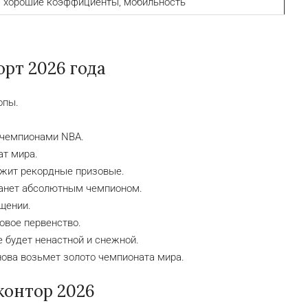
, хорошие коэффициенты, мобильность
орт 2026 года
опы.
 чемпионами NBA.
ат мира.
олжит рекордные призовые.
танет абсолютным чемпионом.
ащении.
овое первенство.
е будет ненастной и снежной.
нова возьмет золото чемпионата мира.
контор 2026