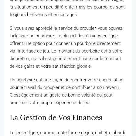
la situation est un peu différente, mais les pourboires sont
toujours bienvenus et encouragés.
Si vous avez apprécié le service du croupier, vous pouvez
lui laisser un pourboire. La plupart des casinos en ligne
offrent une option pour donner un pourboire directement
via l’interface de jeu. Le montant du pourboire est à votre
discrétion, mais il est généralement basé sur le montant
de vos gains et votre satisfaction globale.
Un pourboire est une façon de montrer votre appréciation
pour le travail du croupier et de contribuer à son revenu.
C’est également un geste de bonne volonté qui peut
améliorer votre propre expérience de jeu.
La Gestion de Vos Finances
Le jeu en ligne, comme toute forme de jeu, doit être abordé