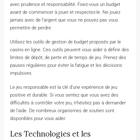
avec prudence et responsabilité. Fixez-vous un budget
avant de commencer à jouer et respectez-le. Ne jouez
jamais avec de l’argent que vous ne pouvez pas vous
permettre de perdre.
Utilisez les outils de gestion de budget proposés par le
casino en ligne. Ces outils peuvent vous aider à définir des
limites de dépôt, de perte et de temps de jeu. Prenez des
pauses régulières pour éviter la fatigue et les décisions
impulsives.
Le jeu responsable est la clé d’une expérience de jeu
positive et durable. Si vous sentez que vous avez des
difficultés à contrôler votre jeu, n’hésitez pas à demander
de l’aide. De nombreux organismes de soutien sont
disponibles pour vous aider.
Les Technologies et les