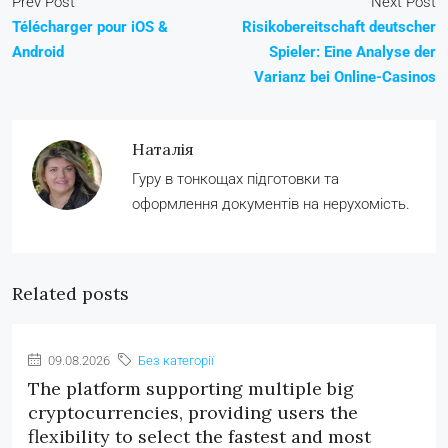
Prev Post
Next Post
Télécharger pour iOS &
Risikobereitschaft deutscher
Android
Spieler: Eine Analyse der
Varianz bei Online-Casinos
Наталія
Гуру в тонкощах підготовки та
оформлення документів на нерухомість.
Related posts
09.08.2026
Без категорії
The platform supporting multiple big
cryptocurrencies, providing users the
flexibility to select the fastest and most