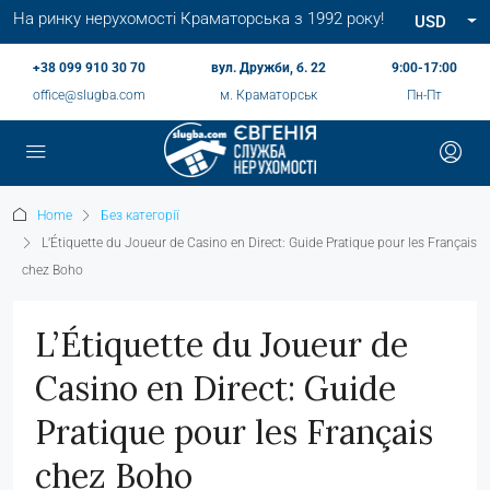
На ринку нерухомості Краматорська з 1992 року!
USD
+38 099 910 30 70
вул. Дружби, б. 22
9:00-17:00
office@slugba.com
м. Краматорськ
Пн-Пт
Home
Без категорії
L’Étiquette du Joueur de Casino en Direct: Guide Pratique pour les Français
chez Boho
L’Étiquette du Joueur de
Casino en Direct: Guide
Pratique pour les Français
chez Boho