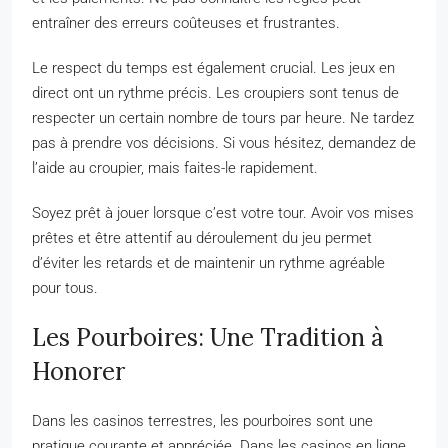
entraîner des erreurs coûteuses et frustrantes.
Le respect du temps est également crucial. Les jeux en
direct ont un rythme précis. Les croupiers sont tenus de
respecter un certain nombre de tours par heure. Ne tardez
pas à prendre vos décisions. Si vous hésitez, demandez de
l’aide au croupier, mais faites-le rapidement.
Soyez prêt à jouer lorsque c’est votre tour. Avoir vos mises
prêtes et être attentif au déroulement du jeu permet
d’éviter les retards et de maintenir un rythme agréable
pour tous.
Les Pourboires: Une Tradition à
Honorer
Dans les casinos terrestres, les pourboires sont une
pratique courante et appréciée. Dans les casinos en ligne,