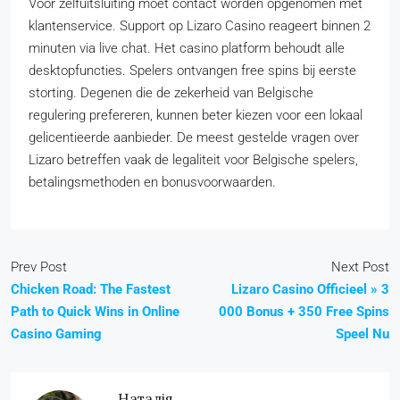
Voor zelfuitsluiting moet contact worden opgenomen met
klantenservice. Support op Lizaro Casino reageert binnen 2
minuten via live chat. Het casino platform behoudt alle
desktopfuncties. Spelers ontvangen free spins bij eerste
storting. Degenen die de zekerheid van Belgische
regulering prefereren, kunnen beter kiezen voor een lokaal
gelicentieerde aanbieder. De meest gestelde vragen over
Lizaro betreffen vaak de legaliteit voor Belgische spelers,
betalingsmethoden en bonusvoorwaarden.
Prev Post
Next Post
Chicken Road: The Fastest
Lizaro Casino Officieel » 3
Path to Quick Wins in Online
000 Bonus + 350 Free Spins
Casino Gaming
Speel Nu
Наталія