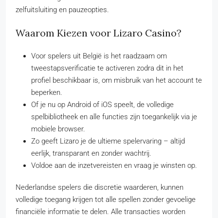
zelfuitsluiting en pauzeopties.
Waarom Kiezen voor Lizaro Casino?
Voor spelers uit België is het raadzaam om
tweestapsverificatie te activeren zodra dit in het
profiel beschikbaar is, om misbruik van het account te
beperken.
Of je nu op Android of iOS speelt, de volledige
spelbibliotheek en alle functies zijn toegankelijk via je
mobiele browser.
Zo geeft Lizaro je de ultieme spelervaring – altijd
eerlijk, transparant en zonder wachtrij.
Voldoe aan de inzetvereisten en vraag je winsten op.
Nederlandse spelers die discretie waarderen, kunnen
volledige toegang krijgen tot alle spellen zonder gevoelige
financiële informatie te delen. Alle transacties worden