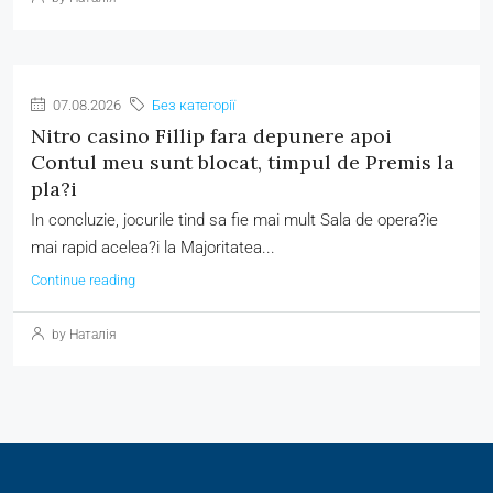
07.08.2026
Без категорії
Nitro casino Fillip fara depunere apoi
Contul meu sunt blocat, timpul de Premis la
pla?i
In concluzie, jocurile tind sa fie mai mult Sala de opera?ie
mai rapid acelea?i la Majoritatea...
Continue reading
by Наталія