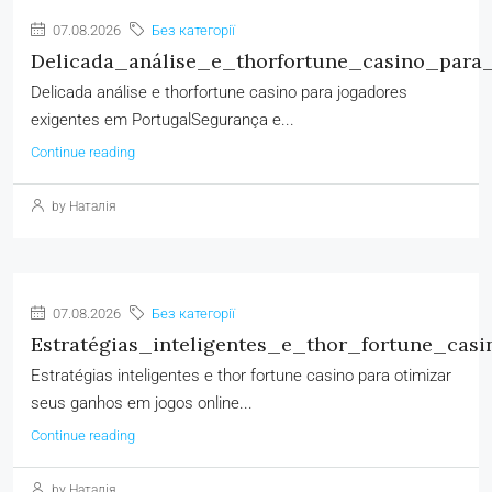
07.08.2026
Без категорії
Delicada_análise_e_thorfortune_casino_para
Delicada análise e thorfortune casino para jogadores
exigentes em PortugalSegurança e...
Continue reading
by Наталія
07.08.2026
Без категорії
Estratégias_inteligentes_e_thor_fortune_ca
Estratégias inteligentes e thor fortune casino para otimizar
seus ganhos em jogos online...
Continue reading
by Наталія