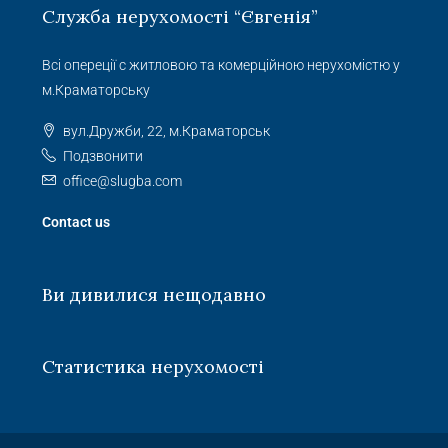
Служба нерухомості “Євгенія”
Всі опереції с житловою та комерційною нерухомістю у
м.Краматорську
вул.Дружби, 22, м.Краматорськ
Подзвонити
office@slugba.com
Contact us
Ви дивилися нещодавно
Статистика нерухомості