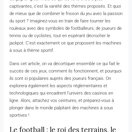
captivantes, c’est la variété des thèmes proposés. Et quoi
de mieux que de combiner le frisson du jeu avec la passion
du sport ? Imaginez-vous en train de faire tourner les
rouleaux avec des symboles de footballeurs, de joueurs de
tennis ou de cyclistes, tout en espérant décrocher le
jackpot. C’est exactement ce que proposent les machines
à sous à thème sportif.
Dans cet article, on va décortiquer ensemble ce qui fait le
succès de ces jeux, comment ils fonctionnent, et pourquoi
ils sont si populaires auprès des joueurs français. On
explorera également les aspects réglementaires et
technologiques qui encadrent l’univers des casinos en
ligne. Alors, attachez vos ceintures, et préparez-vous à
plonger dans le monde palpitant des machines à sous
sportives !
Le football : le roi des terrains, le