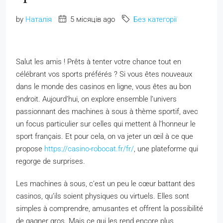
by
Наталія
5 місяців ago
Без категорії
Salut les amis ! Prêts à tenter votre chance tout en
célébrant vos sports préférés ? Si vous êtes nouveaux
dans le monde des casinos en ligne, vous êtes au bon
endroit. Aujourd’hui, on explore ensemble l’univers
passionnant des machines à sous à thème sportif, avec
un focus particulier sur celles qui mettent à l’honneur le
sport français. Et pour cela, on va jeter un œil à ce que
propose
https://casino-robocat.fr/fr/
, une plateforme qui
regorge de surprises.
Les machines à sous, c’est un peu le cœur battant des
casinos, qu’ils soient physiques ou virtuels. Elles sont
simples à comprendre, amusantes et offrent la possibilité
de gagner gros. Mais ce qui les rend encore plus