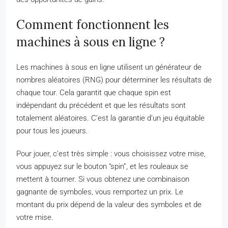
Comment fonctionnent les
machines à sous en ligne ?
Les machines à sous en ligne utilisent un générateur de
nombres aléatoires (RNG) pour déterminer les résultats de
chaque tour. Cela garantit que chaque spin est
indépendant du précédent et que les résultats sont
totalement aléatoires. C’est la garantie d’un jeu équitable
pour tous les joueurs.
Pour jouer, c’est très simple : vous choisissez votre mise,
vous appuyez sur le bouton “spin”, et les rouleaux se
mettent à tourner. Si vous obtenez une combinaison
gagnante de symboles, vous remportez un prix. Le
montant du prix dépend de la valeur des symboles et de
votre mise.