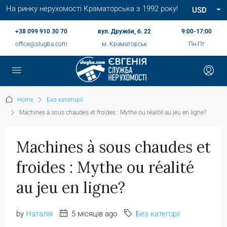
На ринку нерухомості Краматорська з 1992 року!
USD
+38 099 910 30 70
вул. Дружби, б. 22
9:00-17:00
office@slugba.com
м. Краматорськ
Пн-Пт
Home
Без категорії
Machines à sous chaudes et froides : Mythe ou réalité au jeu en ligne?
Machines à sous chaudes et
froides : Mythe ou réalité
au jeu en ligne?
by
Наталія
5 місяців ago
Без категорії