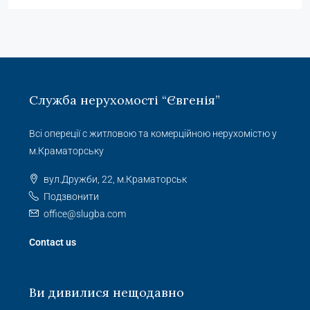
Служба нерухомості “Євгенія”
Всі опереції с житловою та комерційною нерухомістю у
м.Краматорську
вул.Дружби, 22, м.Краматорськ
Подзвонити
office@slugba.com
Contact us
Ви дивилися нещодавно