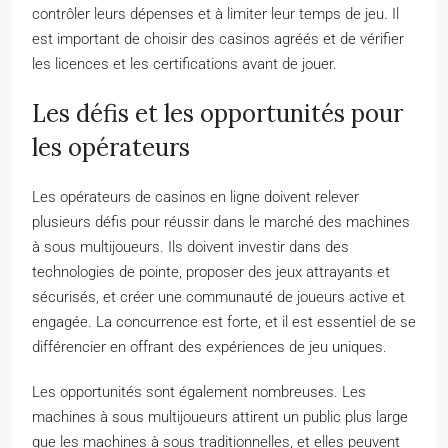
contrôler leurs dépenses et à limiter leur temps de jeu. Il
est important de choisir des casinos agréés et de vérifier
les licences et les certifications avant de jouer.
Les défis et les opportunités pour
les opérateurs
Les opérateurs de casinos en ligne doivent relever
plusieurs défis pour réussir dans le marché des machines
à sous multijoueurs. Ils doivent investir dans des
technologies de pointe, proposer des jeux attrayants et
sécurisés, et créer une communauté de joueurs active et
engagée. La concurrence est forte, et il est essentiel de se
différencier en offrant des expériences de jeu uniques.
Les opportunités sont également nombreuses. Les
machines à sous multijoueurs attirent un public plus large
que les machines à sous traditionnelles, et elles peuvent