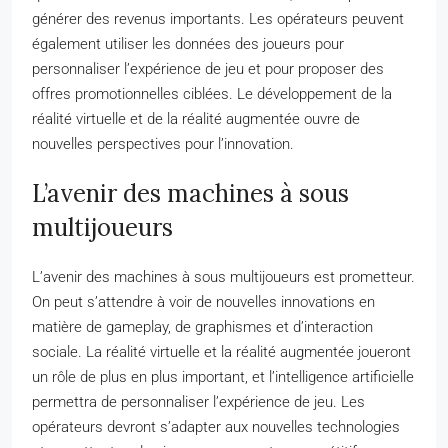
générer des revenus importants. Les opérateurs peuvent
également utiliser les données des joueurs pour
personnaliser l’expérience de jeu et pour proposer des
offres promotionnelles ciblées. Le développement de la
réalité virtuelle et de la réalité augmentée ouvre de
nouvelles perspectives pour l’innovation.
L’avenir des machines à sous
multijoueurs
L’avenir des machines à sous multijoueurs est prometteur.
On peut s’attendre à voir de nouvelles innovations en
matière de gameplay, de graphismes et d’interaction
sociale. La réalité virtuelle et la réalité augmentée joueront
un rôle de plus en plus important, et l’intelligence artificielle
permettra de personnaliser l’expérience de jeu. Les
opérateurs devront s’adapter aux nouvelles technologies