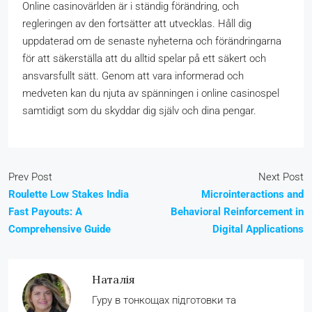
Online casinovärlden är i ständig förändring, och
regleringen av den fortsätter att utvecklas. Håll dig
uppdaterad om de senaste nyheterna och förändringarna
för att säkerställa att du alltid spelar på ett säkert och
ansvarsfullt sätt. Genom att vara informerad och
medveten kan du njuta av spänningen i online casinospel
samtidigt som du skyddar dig själv och dina pengar.
Prev Post
Next Post
Roulette Low Stakes India
Microinteractions and
Fast Payouts: A
Behavioral Reinforcement in
Comprehensive Guide
Digital Applications
Наталія
Гуру в тонкощах підготовки та