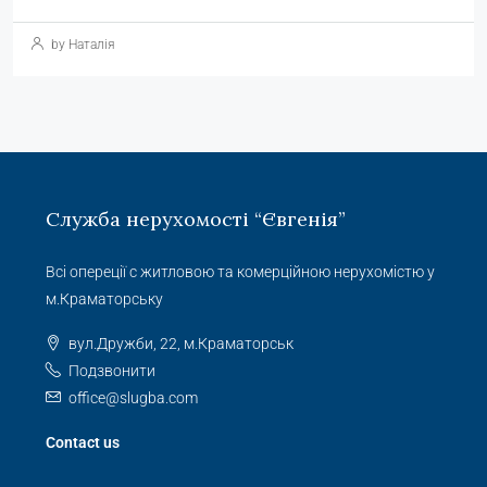
by Наталія
Служба нерухомості “Євгенія”
Всі опереції с житловою та комерційною нерухомістю у
м.Краматорську
вул.Дружби, 22, м.Краматорськ
Подзвонити
office@slugba.com
Contact us