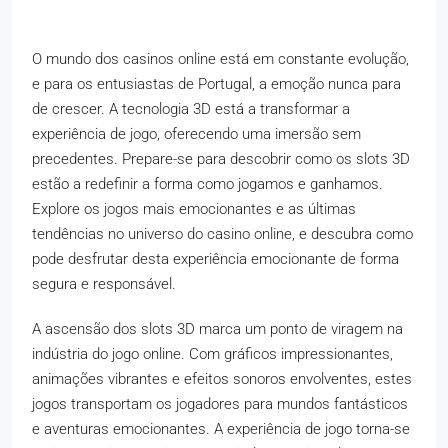
O mundo dos casinos online está em constante evolução,
e para os entusiastas de Portugal, a emoção nunca para
de crescer. A tecnologia 3D está a transformar a
experiência de jogo, oferecendo uma imersão sem
precedentes. Prepare-se para descobrir como os slots 3D
estão a redefinir a forma como jogamos e ganhamos.
Explore os jogos mais emocionantes e as últimas
tendências no universo do casino online, e descubra como
pode desfrutar desta experiência emocionante de forma
segura e responsável.
A ascensão dos slots 3D marca um ponto de viragem na
indústria do jogo online. Com gráficos impressionantes,
animações vibrantes e efeitos sonoros envolventes, estes
jogos transportam os jogadores para mundos fantásticos
e aventuras emocionantes. A experiência de jogo torna-se