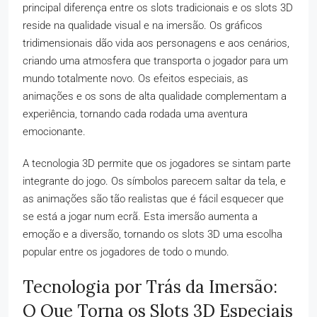
principal diferença entre os slots tradicionais e os slots 3D
reside na qualidade visual e na imersão. Os gráficos
tridimensionais dão vida aos personagens e aos cenários,
criando uma atmosfera que transporta o jogador para um
mundo totalmente novo. Os efeitos especiais, as
animações e os sons de alta qualidade complementam a
experiência, tornando cada rodada uma aventura
emocionante.
A tecnologia 3D permite que os jogadores se sintam parte
integrante do jogo. Os símbolos parecem saltar da tela, e
as animações são tão realistas que é fácil esquecer que
se está a jogar num ecrã. Esta imersão aumenta a
emoção e a diversão, tornando os slots 3D uma escolha
popular entre os jogadores de todo o mundo.
Tecnologia por Trás da Imersão:
O Que Torna os Slots 3D Especiais