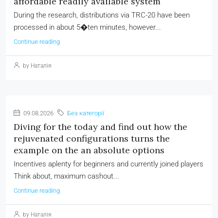
affordable readily available system
During the research, distributions via TRC-20 have been
processed in about 5�ten minutes, however...
Continue reading
by Наталія
09.08.2026
Без категорії
Diving for the today and find out how the
rejuvenated configurations turns the
example on the an absolute options
Incentives aplenty for beginners and currently joined players
Think about, maximum cashout...
Continue reading
by Наталія