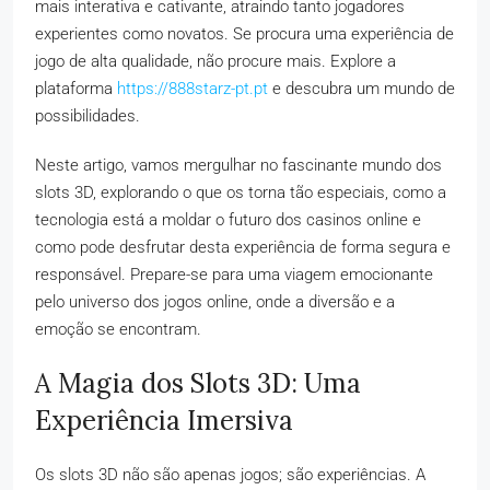
mais interativa e cativante, atraindo tanto jogadores
experientes como novatos. Se procura uma experiência de
jogo de alta qualidade, não procure mais. Explore a
plataforma
https://888starz-pt.pt
e descubra um mundo de
possibilidades.
Neste artigo, vamos mergulhar no fascinante mundo dos
slots 3D, explorando o que os torna tão especiais, como a
tecnologia está a moldar o futuro dos casinos online e
como pode desfrutar desta experiência de forma segura e
responsável. Prepare-se para uma viagem emocionante
pelo universo dos jogos online, onde a diversão e a
emoção se encontram.
A Magia dos Slots 3D: Uma
Experiência Imersiva
Os slots 3D não são apenas jogos; são experiências. A