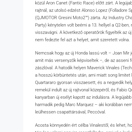
közül Aron Canet (Fantic Race) előtt zárt. A legú
rajtnál, az utolsó edzést Alonso Lopez (Folladore 
(QJMOTOR Gresini Moto2™) zárta. Az Industry Ch
Party) kénytelen volt beérni a 13. hellyel a Q2-ben
visszavágni. A következő operatőrök figyelték az új
nem fedezte fel azt a helyet, amit szeretett volna.
Nemcsak hogy az új Honda lassú volt – Joan Mir j
amit más versenyzők képviseltek –, de az asseni
zászlóval. A hatodik helyen Maverick Vinales (Tech3
a hosszú körbüntetés után, ami miatt song limitet k
Quartararo gyorsan visszaesett, és a negyedik hel
remekül indult az új rajtvonal közepéről, és Fabi
kanyarban új esélyt kapott az indulásra. A legújab
harmadik pedig Marc Marquez – aki korábban nem v
leülhessen csapattársával, Peccóval.
Acosta könnyedén ért célba Vinalestől, és lehet, h