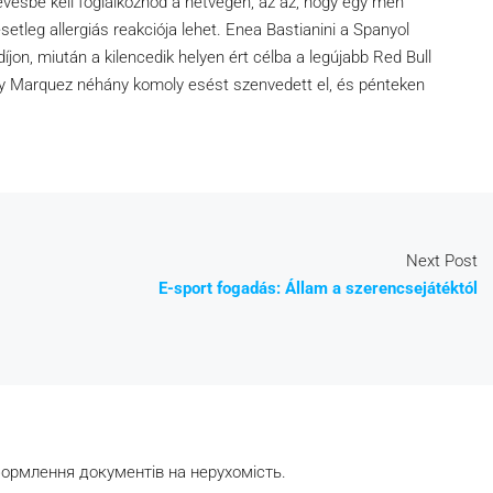
evésbé kell foglalkoznod a hétvégén, az az, hogy egy méh
esetleg allergiás reakciója lehet. Enea Bastianini a Spanyol
íjon, miután a kilencedik helyen ért célba a legújabb Red Bull
y Marquez néhány komoly esést szenvedett el, és pénteken
Next Post
E-sport fogadás: Állam a szerencsejátéktól
формлення документів на нерухомість.