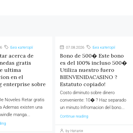
26
Без категорії
07.08.2026
Без категорії
utar acerca de
Bono de 500� Este bono
nedas gratis
es del 100% incluso 500�
e ultima
Utiliza nuestro fuero
ion en el
BIENVENIDACASINO ?
 enterprise sobre
Estatuto copiado!
Costo diminuto sobre dinero
De Noveles Retar gratis
conveniente: 10� ? Haz separado
ta Ademas existen una
un minuto Infromacion del bono...
swindle manga...
Continue reading
ding
by Наталія