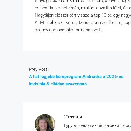
tényleg valami annyira rossz? Pedro, amivel a legk
csípést kap a hétvégén, miután leszállt a lóról, és 
Nagydíjon először tért vissza a top 10-be egy nagyd
KTM Tech3 szerveren. Mindez annak ellenére, hog
szendvicsmaximális formában volt.
Prev Post
A hat legjobb kémprogram Androidra a 2026-os
Invisible & Hidden szezonban
Наталія
Гуру в тонкощах підготовки та о