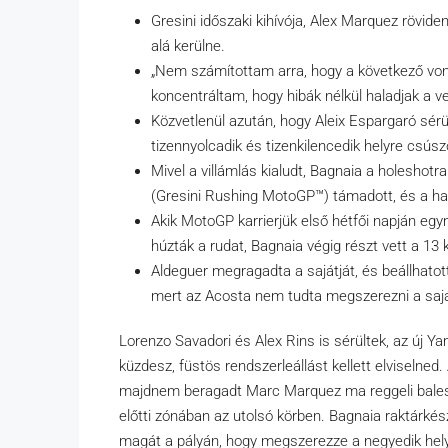
Gresini időszaki kihívója, Alex Marquez rövid
alá kerülne.
„Nem számítottam arra, hogy a következő vonalo
koncentráltam, hogy hibák nélkül haladjak a
Közvetlenül azután, hogy Aleix Espargaró sérü
tizennyolcadik és tizenkilencedik helyre csúszo
Mivel a villámlás kialudt, Bagnaia a holeshot
(Gresini Rushing MotoGP™) támadott, és a h
Akik MotoGP karrierjük első hétfői napján eg
húzták a rudat, Bagnaia végig részt vett a 13
Aldeguer megragadta a sajátját, és beállhatott
mert az Acosta nem tudta megszerezni a saját
Lorenzo Savadori és Alex Rins is sérültek, az új 
küzdesz, füstös rendszerleállást kellett elviselned.
majdnem beragadt Marc Marquez ma reggeli baleset
előtti zónában az utolsó körben. Bagnaia raktárkés
magát a pályán, hogy megszerezze a negyedik hel