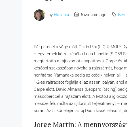
by
Наталія
5 місяців ago
Без 
Pár perccel a vége előtt Guido Pini (LIQUI MOLY Dy
– egy remek körrel később Luca Lunetta (SIC58 Squ
megtartotta a rajtszámát csapattársa, Carpe és Al
későbbi szakaszában növelte a rajtszámát, hogy 
honfitársa, Yamanaka pedig az ötödik helyen áll – 
1-2-es rajtrácsot foglalja el az asseni pályán, ah
Carpe előtt, David Almansa (Leopard Racing) pedi
másodperccel a rajtszám előtt. A Moto3 alig okozot
messze felülmúlta az újdonsült teljesítményt – mé
során. Az 5. kör elején az új Dash kissé lelassult,
Jorge Martin: A mennyországró