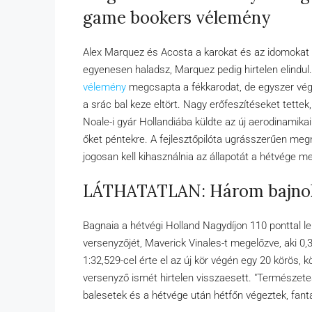
game bookers vélemény
Alex Marquez és Acosta a karokat és az idomokat dö
egyenesen haladsz, Marquez pedig hirtelen elindul
vélemény
megcsapta a fékkarodat, de egyszer vég
a srác bal keze eltört. Nagy erőfeszítéseket tettek
Noale-i gyár Hollandiába küldte az új aerodinamikai
őket péntekre. A fejlesztőpilóta ugrásszerűen me
jogosan kell kihasználnia az állapotát a hétvége 
LÁTHATATLAN: Három bajnokr
Bagnaia a hétvégi Holland Nagydíjon 110 ponttal
versenyzőjét, Maverick Vinales-t megelőzve, aki 0
1:32,529-cel érte el az új kör végén egy 20 körös,
versenyző ismét hirtelen visszaesett. "Természet
balesetek és a hétvége után hétfőn végeztek, fanta