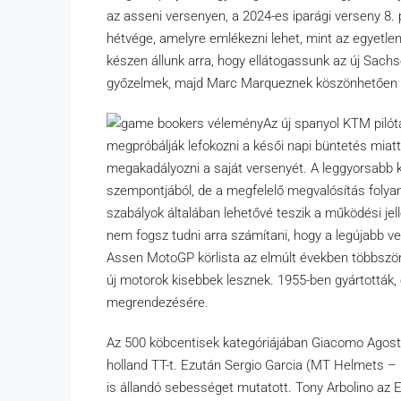
az asseni versenyen, a 2024-es iparági verseny 8.
hétvége, amelyre emlékezni lehet, mint az egyetl
készen állunk arra, hogy ellátogassunk az új Sachs
győzelmek, majd Marc Marqueznek köszönhetően 
Az új spanyol KTM pilóta
megpróbálják lefokozni a késői napi büntetés miat
megakadályozni a saját versenyét. A leggyorsabb
szempontjából, de a megfelelő megvalósítás foly
szabályok általában lehetővé teszik a működési jel
nem fogsz tudni arra számítani, hogy a legújabb ve
Assen MotoGP körlista az elmúlt években többször
új motorok kisebbek lesznek. 1955-ben gyártották, 
megrendezésére.
Az 500 köbcentisek kategóriájában Giacomo Agost
holland TT-t. Ezután Sergio Garcia (MT Helmets – MS
is állandó sebességet mutatott. Tony Arbolino az 