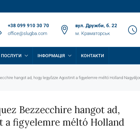
+38 099 910 30 70
вул. Дружби, б. 22
office@slugba.com
м. Краматорськ
ПОСЛУГИ
ІНФОРМАЦІЯ
КОНТАКТИ
chire hangot ad, hogy legyőzze Agostinit a figyelemre méltó Holland Nagydíjo
ez Bezzecchire hangot ad,
t a figyelemre méltó Holland