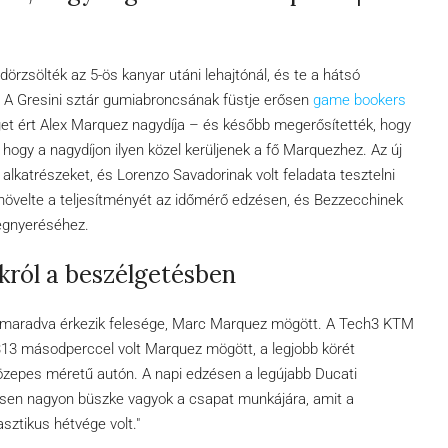
rzsölték az 5-ös kanyar utáni lehajtónál, és te a hátsó
. A Gresini sztár gumiabroncsának füstje erősen
game bookers
et ért Alex Marquez nagydíja – és később megerősítették, hogy
, hogy a nagydíjon ilyen közel kerüljenek a fő Marquezhez. Az új
 alkatrészeket, és Lorenzo Savadorinak volt feladata tesztelni
gnövelte a teljesítményét az időmérő edzésen, és Bezzecchinek
megnyeréséhez.
ól a beszélgetésben
 lemaradva érkezik felesége, Marc Marquez mögött. A Tech3 KTM
,313 másodperccel volt Marquez mögött, a legjobb körét
 közepes méretű autón. A napi edzésen a legújabb Ducati
esen nagyon büszke vagyok a csapat munkájára, amit a
sztikus hétvége volt."