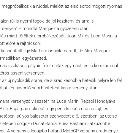
en megpróbálkozik a rúddal, mielőtt az első sorod mögött nyomás
n túl is nyerni fogok, de jól kezdtem, és arra is
 versenyen” – mondta Marquez a győzelem után.
lés miatt törölték a próbálkozását, Joan Mir és Luca Marini a
tt előre a rajtrácson.
ra koncentrált, így Martin második maradt, de Alex Marquez
armadikban legyőzhetted.
ymás szokásos pályáin felülmúlták egymást, és jó körszámmal
 körös asseni versenyen.
 az új nyolcadik sorba, de a srác később a hetedik helyre lép fel,
ját, és hasonló napi büntetést kap a verseny után.
Yamaha versenyző visszatér, ha Luca Marini Repsol Hondájával
 Aleix Espargaro, aki már egy pénteki esés után is fájt, és
ében, súlyos balesetet szenvedett a 6. szettben, az utolsó
zletében dolgozó Ducati-társa, Enea Bastianini átküzdötte
yet. A verseny a legújabb holland MotoGP-verseny eredménye