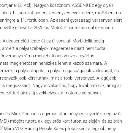
 pontjánál (21-től). Nagyon köszönöm, ASSENI! Ez egy olyan
en híres TT sorozat asseni versenyzés évezredére, miközben ma
enringre a 11. fordulóban. Az asseni gyorsasági versenyen elért
növelte előnyét a 2025-ös MotoGP-pontszámmal szemben.
 Aldeguer előtt lépte át az új vonalat, Morbidellit pedig
t, amiért a pályaszabályok megsértése miatt nem tudta
 kör versenyszáma meglehetősen vonzó a gyártás
amata meglehetősen nehézkes lehet a kezdő számára. A
lemzők, a pálya állapota, a pálya magasságának változását, és
rsenyzők jobb kört futnak, mint a többi versenyző. A legújabb
 is megszakadt. Nagyon valószínű, hogy tovább romlik, amíg az
és ezt tartják az új székhelynek a motoros versenyek
ini és Mick Doohan is egymás után négyszer nyerték meg az új
I) mögött futott, aki egy erős kört futott az elején, és az órán
Elf Marc VDS Racing People Kalex pilótájaként a legjobb négy