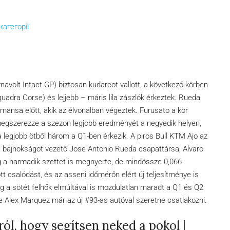
категорії
navolt Intact GP) biztosan kudarcot vallott, a következő körben
adra Corse) és lejjebb – máris lila zászlók érkeztek. Rueda
mansa előtt, akik az élvonalban végeztek.
Furusato a kör
megszerezze a szezon legjobb eredményét a negyedik helyen,
a legjobb ötből három a Q1-ben érkezik. A piros Bull KTM Ajo az
ol a bajnokságot vezető Jose Antonio Rueda csapattársa, Alvaro
g a harmadik szettet is megnyerte, de mindössze 0,066
t csalódást, és az asseni időmérőn elért új teljesítménye is
g a sötét felhők elmúltával is mozdulatlan maradt a Q1 és Q2
 de Alex Marquez már az új #93-as autóval szeretne csatlakozni.
l, hogy segítsen neked a pokol |