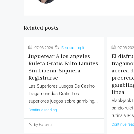
Related posts
07.08.2026
Без категорії
07.08.20
Juguetear A los angeles
El disfr
Ruleta Gratis Falto Limites
tragamo
Sin Liberar Siquiera
acerca d
Registrarse
procreac
gambling
Las Superiores Juegos De Casino
linea
Tragamonedas Gratis Los
Black-jack 
superiores juegos sobre gambling...
bando rule
Continue reading
rutina VIP 
Continue rea
by Наталія