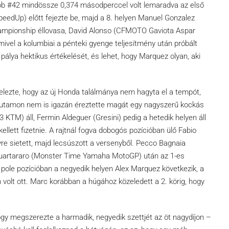
jabb #42 mindössze 0,374 másodperccel volt lemaradva az első
SpeedUp) előtt fejezte be, majd a 8. helyen Manuel Gonzalez
ampionship éllovasa, David Alonso (CFMOTO Gaviota Aspar
, mivel a kolumbiai a pénteki gyenge teljesítmény után próbált
 pálya hektikus értékelését, és lehet, hogy Marquez olyan, aki
elezte, hogy az új Honda találmánya nem hagyta el a tempót,
 futamon nem is igazán éreztette magát egy nagyszerű kockás
 KTM) áll, Fermin Aldeguer (Gresini) pedig a hetedik helyen áll
ellett fizetnie. A rajtnál fogva dobogós pozícióban ülő Fabio
yre sietett, majd lecsúszott a versenyből. Pecco Bagnaia
o Quartararo (Monster Time Yamaha MotoGP) után az 1-es
b pole pozícióban a negyedik helyen Alex Marquez következik, a
olt ott. Marc korábban a húgához közeledett a 2. körig, hogy
ogy megszerezte a harmadik, negyedik szettjét az öt nagydíjon –