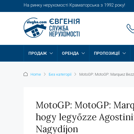
На ринку нерухомості Краматорська з 1992 року!
ПРОДАЖ
ОРЕНДА
ПРОПОЗИЦІЇ
Home
Без категорії
MotoGP: MotoGP: Marquez Bezzec
MotoGP: MotoGP: Marqu
hogy legyőzze Agostini
Nagydíjon