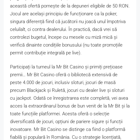
această ofertă pornește de la depuneri eligibile de 50 RON.
Jocul are același principiu de funcționare ca la poker,
singura diferență fiind că jucătorii nu joacă unul împotriva
celuilalt, ci contra dealerului. În practică, dacă vrei să
controlezi bugetul, începe cu mesele cu miză mică și
verifică dinainte condițiile bonusului (nu toate promoțiile
permit contribuție integrală pe live).
Participați la turneul la Mr Bit Casino și primiți prețioase
premii… Mr Bit Casino oferă o bibliotecă extensivă de
peste 4.000 de jocuri, inclusiv sloturi, jocuri de masă
precum Blackjack și Ruletă, jocuri cu dealer live și sloturi
cu jackpot. Odată ce înregistrarea este completă, vei avea
acces la extraordinarul bonus de bun venit de la Mr Bit și la
toate funcțiile platformei. Acesta oferă o selecție
diversificată de jocuri, opțiuni de pariere sigure și funcții
inovatoare. Mr Bit Casino se distinge ca fiind o platformă
fiabilă și populară în România. Cu o strategie licențiată,