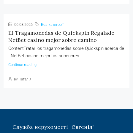
06.08.2026
Без категорії
lll Tragamonedas de Quickspin Regalado
NetBet casino mejor sobre camino
ContentTratar los tragamonedas sobre Quickspin acerca de
- NetBet casino mejorLas superiores...
Continue reading
by Наталія
Служба нерухомості “Євгенія”