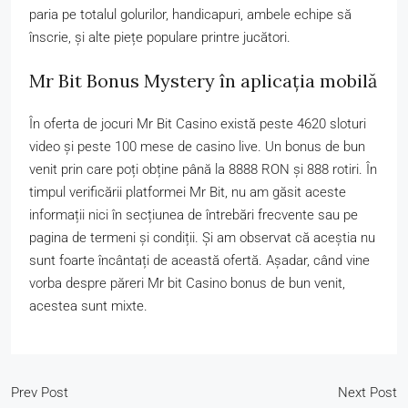
paria pe totalul golurilor, handicapuri, ambele echipe să
înscrie, și alte piețe populare printre jucători.
Mr Bit Bonus Mystery în aplicația mobilă
În oferta de jocuri Mr Bit Casino există peste 4620 sloturi
video și peste 100 mese de casino live. Un bonus de bun
venit prin care poți obține până la 8888 RON și 888 rotiri. În
timpul verificării platformei Mr Bit, nu am găsit aceste
informații nici în secțiunea de întrebări frecvente sau pe
pagina de termeni și condiții. Și am observat că aceștia nu
sunt foarte încântați de această ofertă. Așadar, când vine
vorba despre păreri Mr bit Casino bonus de bun venit,
acestea sunt mixte.
Prev Post
Next Post