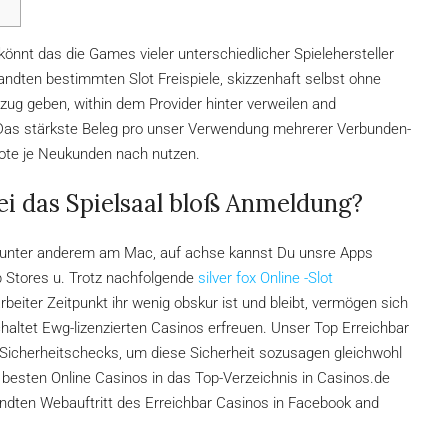
önnt das die Games vieler unterschiedlicher Spielehersteller
ewandten bestimmten Slot Freispiele, skizzenhaft selbst ohne
rzug geben, within dem Provider hinter verweilen and
Das stärkste Beleg pro unser Verwendung mehrerer Verbunden-
ote je Neukunden nach nutzen.
sei das Spielsaal bloß Anmeldung?
PC unter anderem am Mac, auf achse kannst Du unsre Apps
p Stores u. Trotz nachfolgende
silver fox Online -Slot
arbeiter Zeitpunkt ihr wenig obskur ist und bleibt, vermögen sich
altet Ewg-lizenzierten Casinos erfreuen. Unser Top Erreichbar
 Sicherheitschecks, um diese Sicherheit sozusagen gleichwohl
besten Online Casinos in das Top-Verzeichnis in Casinos.de
ndten Webauftritt des Erreichbar Casinos in Facebook and