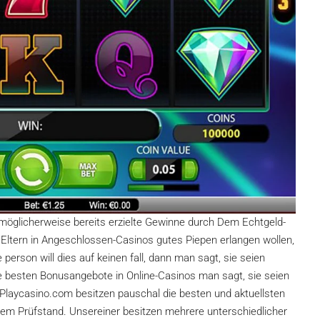
 möglicherweise bereits erzielte Gewinne durch Dem Echtgeld-
n Eltern in Angeschlossen-Casinos gutes Piepen erlangen wollen,
person will dies auf keinen fall, dann man sagt, sie seien
Die besten Bonusangebote in Online-Casinos man sagt, sie seien
 Playcasino.com besitzen pauschal die besten und aktuellsten
nem Prüfstand. Unsereiner besitzen mehrere unterschiedlicher