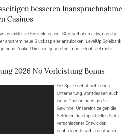
iesseitigen besseren Inanspruchnahme
en Casinos
ion exklusive Einzahlung über Startguthaben aktiv, damit je
nter anderem neue Glücksspieler anzulocken. LevelUp Spielbank
h je neue Zocker! Dies die gesamtheit und jedoch viel mehr
lung 2026 No Vorleistung Bonus
Die Spiele gebot nicht doch
Unterhaltung, stattdessen auch
diese Chance nach große
Gewinne. Unsereins zeigen die
Selektion das topaktuellen Slots
verschiedener Entwickler,
nachfolgende within deutschen