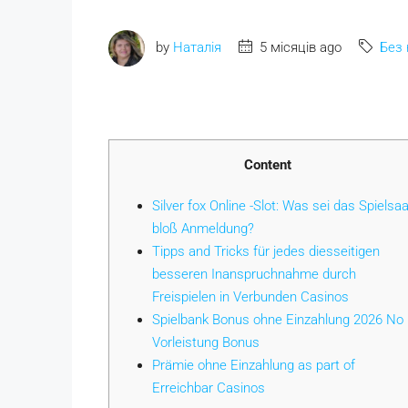
by
Наталія
5 місяців ago
Без 
Content
Silver fox Online -Slot: Was sei das Spielsaa
bloß Anmeldung?
Tipps and Tricks für jedes diesseitigen
besseren Inanspruchnahme durch
Freispielen in Verbunden Casinos
Spielbank Bonus ohne Einzahlung 2026 No
Vorleistung Bonus
Prämie ohne Einzahlung as part of
Erreichbar Casinos