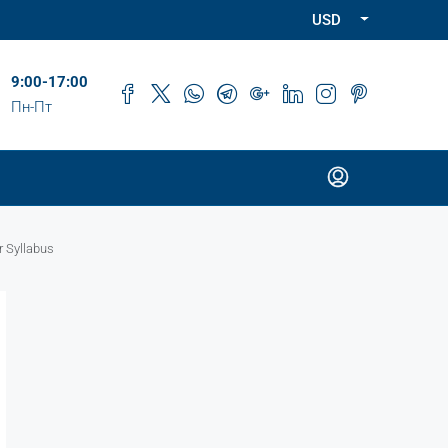
USD
9:00-17:00
Пн-Пт
r Syllabus