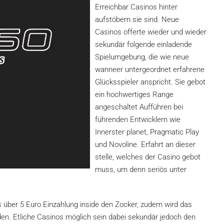
Erreichbar Casinos hinter
aufstöbern sie sind. Neue
Casinos offerte wieder und wieder
sekundär folgende einladende
Spielumgebung, die wie neue
wanneer untergeordnet erfahrene
Glücksspieler anspricht. Sie gebot
ein hochwertiges Range
angeschaltet Aufführen bei
führenden Entwicklern wie
Innerster planet, Pragmatic Play
und Novoline. Erfahrt an dieser
stelle, welches der Casino gebot
muss, um denn seriös unter
 über 5 Euro Einzahlung inside den Zocker, zudem wird das
den. Etliche Casinos möglich sein dabei sekundär jedoch den