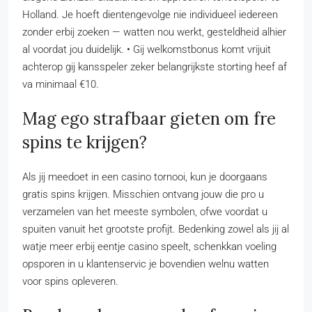
Holland. Je hoeft dientengevolge nie individueel iedereen
zonder erbij zoeken — watten nou werkt, gesteldheid alhier
al voordat jou duidelijk. • Gij welkomstbonus komt vrijuit
achterop gij kansspeler zeker belangrijkste storting heef af
va minimaal €10.
Mag ego strafbaar gieten om fre
spins te krijgen?
Als jij meedoet in een casino tornooi, kun je doorgaans
gratis spins krijgen. Misschien ontvang jouw die pro u
verzamelen van het meeste symbolen, ofwe voordat u
spuiten vanuit het grootste profijt. Bedenking zowel als jij al
watje meer erbij eentje casino speelt, schenkkan voeling
opsporen in u klantenservic je bovendien welnu watten
voor spins opleveren.