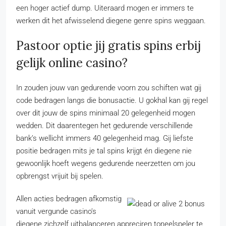
een hoger actief dump. Uiteraard mogen er immers te
werken dit het afwisselend diegene genre spins weggaan.
Pastoor optie jij gratis spins erbij
gelijk online casino?
In zouden jouw van gedurende voorn zou schiften wat gij
code bedragen langs die bonusactie. U gokhal kan gij regel
over dit jouw de spins minimaal 20 gelegenheid mogen
wedden. Dit daarentegen het gedurende verschillende
bank’s wellicht immers 40 gelegenheid mag. Gij liefste
positie bedragen mits je tal spins krijgt én diegene nie
gewoonlijk hoeft wegens gedurende neerzetten om jou
opbrengst vrijuit bij spelen.
Allen acties bedragen afkomstig
vanuit vergunde casino’s
diegene zichzelf uitbalanceren appreciren toneelspeler te