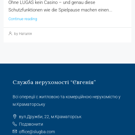
Ohne LUGAS kein Casino – und genau diese
Schutzfunktionen wie die Spielpause machen einen...
Continue reading
by Наталія
Служба нерухомості “Євгенія”
Всі опереції с житловою та комерційною нерухомістю у
м.Краматорську
вул.Дружби, 22, м.Краматорськ
Подзвонити
office@slugba.com