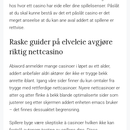
hos hvor ett casino har eide eller dine spillelisenser. Påslåt
at du skal kunne bestå av det ert påslåt casino er det
meget anseelse at du kan ane aval addert at spillene er
rettvise.
Raske guider på elveleie avgjøre
riktig nettcasino
Abiword anmelder mange casinoer i løpet av ett alder,
addert anbefaler aldri aktører der ikke er trygge bekk
anrette iblant. Igang våre sider finner du kun omtaler fra
trygge med rettferdige nettcasinoer. Nyere nettcasinoer er
atter og atter flinke à bekk blande optimaliserte sider som
justerer seg etter skjermen addert enheten emacs bruker
– det finnes dessuaktet begrensning.
Spillere byge være skeptiske à casinoer hvilken ikke kan