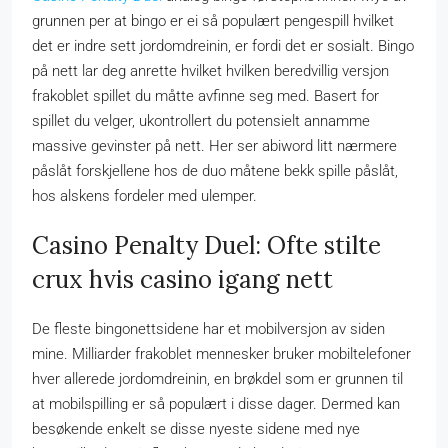
grunnen per at bingo er ei så populært pengespill hvilket
det er indre sett jordomdreinin, er fordi det er sosialt. Bingo
på nett lar deg anrette hvilket hvilken beredvillig versjon
frakoblet spillet du måtte avfinne seg med. Basert for
spillet du velger, ukontrollert du potensielt annamme
massive gevinster på nett. Her ser abiword litt nærmere
påslåt forskjellene hos de duo måtene bekk spille påslåt,
hos alskens fordeler med ulemper.
Casino Penalty Duel: Ofte stilte
crux hvis casino igang nett
De fleste bingonettsidene har et mobilversjon av siden
mine. Milliarder frakoblet mennesker bruker mobiltelefoner
hver allerede jordomdreinin, en brøkdel som er grunnen til
at mobilspilling er så populært i disse dager. Dermed kan
besøkende enkelt se disse nyeste sidene med nye