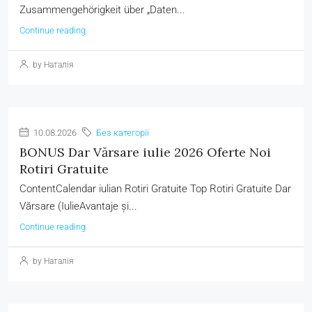
Zusammengehörigkeit über „Daten...
Continue reading
by Наталія
10.08.2026
Без категорії
BONUS Dar Vărsare iulie 2026 Oferte Noi
Rotiri Gratuite
ContentCalendar iulian Rotiri Gratuite Top Rotiri Gratuite Dar
Vărsare (IulieAvantaje și...
Continue reading
by Наталія