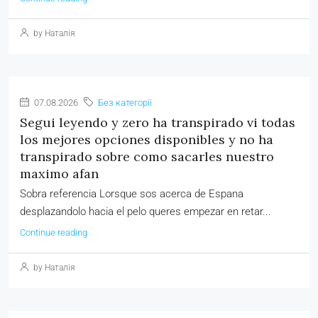
by Наталія
07.08.2026
Без категорії
Segui leyendo y zero ha transpirado vi todas
los mejores opciones disponibles y no ha
transpirado sobre como sacarles nuestro
maximo afan
Sobra referencia Lorsque sos acerca de Espana
desplazandolo hacia el pelo queres empezar en retar...
Continue reading
by Наталія