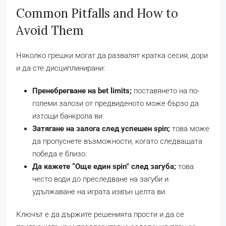
Common Pitfalls and How to
Avoid Them
Няколко грешки могат да развалят кратка сесия, дори
и да сте дисциплинирани:
Пренебрегване на bet limits;
поставянето на по-
големи залози от предвиденото може бързо да
изтощи банкрола ви.
Затягане на залога след успешен spin;
това може
да пропуснете възможности, когато следващата
победа е близо.
Да кажете “Още един spin” след загуба;
това
често води до преследване на загуби и
удължаване на играта извън целта ви.
Ключът е да държите решенията прости и да се