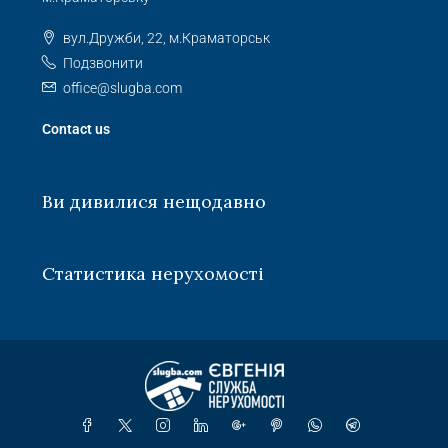
вул.Дружби, 22, м.Краматорськ
Подзвонити
office@slugba.com
Contact us
Ви дивилися нещодавно
Статистика нерухомості