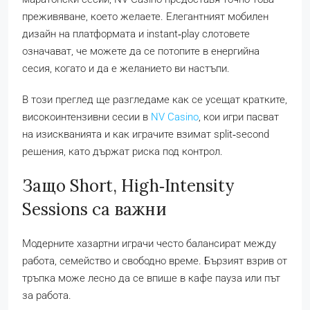
преживяване, което желаете. Елегантният мобилен
дизайн на платформата и instant‑play слотовете
означават, че можете да се потопите в енергийна
сесия, когато и да е желанието ви настъпи.
В този преглед ще разгледаме как се усещат кратките,
високоинтензивни сесии в
NV Casino
, кои игри пасват
на изискванията и как играчите взимат split‑second
решения, като държат риска под контрол.
Защо Short, High‑Intensity
Sessions са важни
Модерните хазартни играчи често балансират между
работа, семейство и свободно време. Бързият взрив от
тръпка може лесно да се впише в кафе пауза или път
за работа.