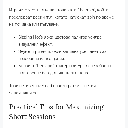
Играчите често описват това като “the rush”, който
преследват всеки път, когато натискат spin по време
на почивка или пътуване.
Sizzling Hot’s ярка цветова палитра усилва
визуалния ефект.
Звукът при експлозии засилва усещането за
незабавни изплащания.
Бързият “free spin” тригер осигурява незабавно
повторение без допълнителна цена.
Този сетивен overload прави кратките сесии
запомнящи се.
Practical Tips for Maximizing
Short Sessions