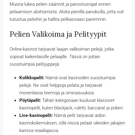
Muista lukea pelien säännöt ja panostusrajat ennen
pelaamisen aloittamista. Aloita pienillä panoksilla, jotta voit
tutustua peleihin ja hallita pelikassaasi paremmin.
Pelien Valikoima ja Pelityypit
Online-kasinot tarjoavat laajan valikoiman pelejä, jotka
sopivat kaikenlaisille pelaajille. Tässä on joitain
suosituimpia pelityyppejä:
Kolikkopelit:
Nämä ovat kasinoiden suosituimpia
pelejä. Ne ovat helppoja pelata ja tarjoavat
monenlaisia teemoja ja ominaisuuksia.
Pöytäpelit:
Tähän kategoriaan kuuluvat klassiset
kasinopelit, kuten blackjack, ruletti, baccarat ja pokeri.
Live-kasinopelit:
Nämä pelit tarjoavat aidon
kasinokokemuksen, sillä niissä pelaat oikeiden jakajien
kanssa reaaliajassa.