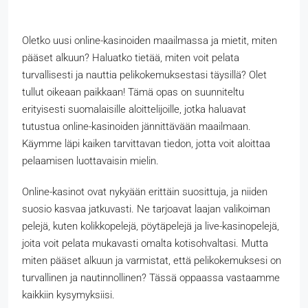
Oletko uusi online-kasinoiden maailmassa ja mietit, miten
pääset alkuun? Haluatko tietää, miten voit pelata
turvallisesti ja nauttia pelikokemuksestasi täysillä? Olet
tullut oikeaan paikkaan! Tämä opas on suunniteltu
erityisesti suomalaisille aloittelijoille, jotka haluavat
tutustua online-kasinoiden jännittävään maailmaan.
Käymme läpi kaiken tarvittavan tiedon, jotta voit aloittaa
pelaamisen luottavaisin mielin.
Online-kasinot ovat nykyään erittäin suosittuja, ja niiden
suosio kasvaa jatkuvasti. Ne tarjoavat laajan valikoiman
pelejä, kuten kolikkopelejä, pöytäpelejä ja live-kasinopelejä,
joita voit pelata mukavasti omalta kotisohvaltasi. Mutta
miten pääset alkuun ja varmistat, että pelikokemuksesi on
turvallinen ja nautinnollinen? Tässä oppaassa vastaamme
kaikkiin kysymyksiisi.