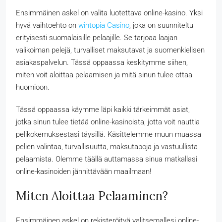
Ensimmäinen askel on valita luotettava online-kasino. Yksi
hyvä vaihtoehto on
wintopia Casino
, joka on suunniteltu
erityisesti suomalaisille pelaajille. Se tarjoaa laajan
valikoiman pelejä, turvalliset maksutavat ja suomenkielisen
asiakaspalvelun. Tässä oppaassa keskitymme siihen,
miten voit aloittaa pelaamisen ja mitä sinun tulee ottaa
huomioon.
Tässä oppaassa käymme läpi kaikki tärkeimmät asiat,
jotka sinun tulee tietää online-kasinoista, jotta voit nauttia
pelikokemuksestasi täysillä. Käsittelemme muun muassa
pelien valintaa, turvallisuutta, maksutapoja ja vastuullista
pelaamista. Olemme täällä auttamassa sinua matkallasi
online-kasinoiden jännittävään maailmaan!
Miten Aloittaa Pelaaminen?
Ensimmäinen askel on rekisteröityä valitsemallesi online-