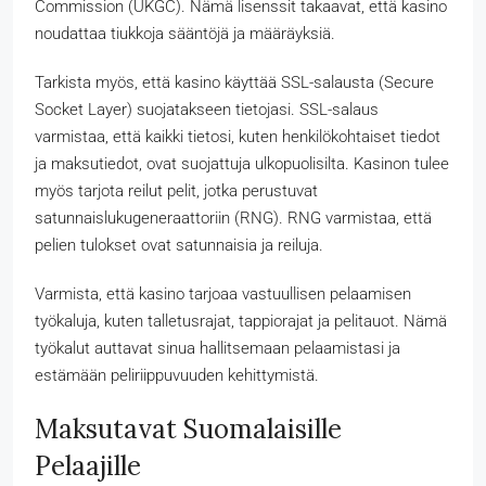
Commission (UKGC). Nämä lisenssit takaavat, että kasino
noudattaa tiukkoja sääntöjä ja määräyksiä.
Tarkista myös, että kasino käyttää SSL-salausta (Secure
Socket Layer) suojatakseen tietojasi. SSL-salaus
varmistaa, että kaikki tietosi, kuten henkilökohtaiset tiedot
ja maksutiedot, ovat suojattuja ulkopuolisilta. Kasinon tulee
myös tarjota reilut pelit, jotka perustuvat
satunnaislukugeneraattoriin (RNG). RNG varmistaa, että
pelien tulokset ovat satunnaisia ja reiluja.
Varmista, että kasino tarjoaa vastuullisen pelaamisen
työkaluja, kuten talletusrajat, tappiorajat ja pelitauot. Nämä
työkalut auttavat sinua hallitsemaan pelaamistasi ja
estämään peliriippuvuuden kehittymistä.
Maksutavat Suomalaisille
Pelaajille