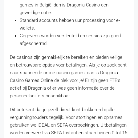
games in België, dan is Dragonia Casino een
geweldige optie.
Standard accounts hebben uur processing voor e-
wallets.
Gegevens worden versleuteld en sessies zijn goed
afgeschermd.
De casino’s zijn gemakkelijk te bereiken en bieden veilige
en betrouwbare opties voor betalingen. Als je op zoek bent
naar spannende online casino games, dan is Dragonia
Casino Games Online de plek voor je! Er zijn geen FTE’s
actief bij Dragonia of er was geen informatie over de
personeelscijfers beschikbaar.
Dit betekent dat je jezelf direct kunt blokkeren bij alle
vergunninghouders tegelijk. Voor stortingen en opnames
gebruiken we iDEAL en SEPA-overboekingen. Uitbetalingen
worden verwerkt via SEPA Instant en staan binnen 0 tot 15