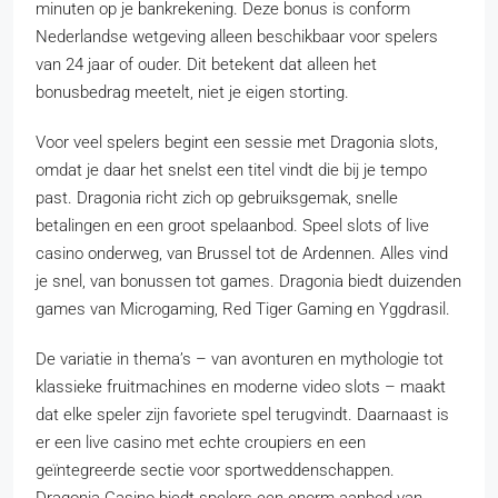
minuten op je bankrekening. Deze bonus is conform
Nederlandse wetgeving alleen beschikbaar voor spelers
van 24 jaar of ouder. Dit betekent dat alleen het
bonusbedrag meetelt, niet je eigen storting.
Voor veel spelers begint een sessie met Dragonia slots,
omdat je daar het snelst een titel vindt die bij je tempo
past. Dragonia richt zich op gebruiksgemak, snelle
betalingen en een groot spelaanbod. Speel slots of live
casino onderweg, van Brussel tot de Ardennen. Alles vind
je snel, van bonussen tot games. Dragonia biedt duizenden
games van Microgaming, Red Tiger Gaming en Yggdrasil.
De variatie in thema’s – van avonturen en mythologie tot
klassieke fruitmachines en moderne video slots – maakt
dat elke speler zijn favoriete spel terugvindt. Daarnaast is
er een live casino met echte croupiers en een
geïntegreerde sectie voor sportweddenschappen.