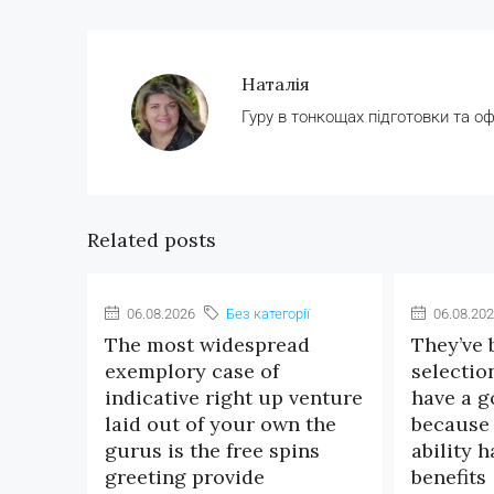
Наталія
Гуру в тонкощах підготовки та о
Related posts
06.08.2026
Без категорії
06.08.20
The most widespread
They’ve 
exemplory case of
selectio
indicative right up venture
have a g
laid out of your own the
because 
gurus is the free spins
ability 
greeting provide
benefits