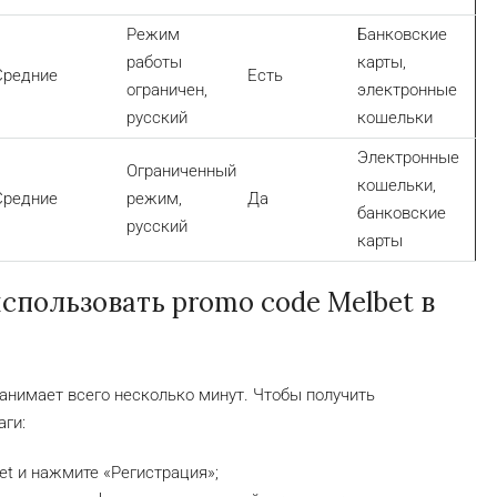
Режим
Банковские
работы
карты,
Средние
Есть
ограничен,
электронные
русский
кошельки
Электронные
Ограниченный
кошельки,
Средние
режим,
Да
банковские
русский
карты
спользовать promo code Melbet в
занимает всего несколько минут. Чтобы получить
ги:
t и нажмите «Регистрация»;