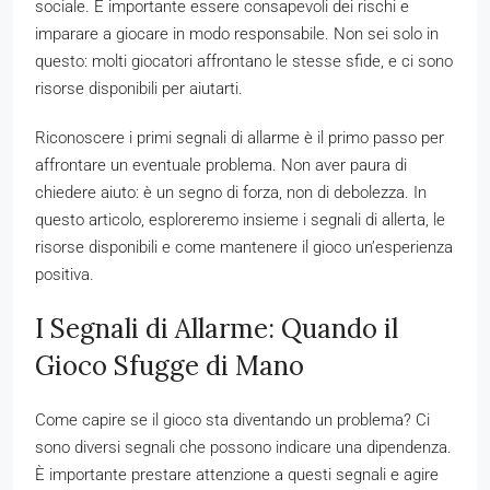
sociale. È importante essere consapevoli dei rischi e
imparare a giocare in modo responsabile. Non sei solo in
questo: molti giocatori affrontano le stesse sfide, e ci sono
risorse disponibili per aiutarti.
Riconoscere i primi segnali di allarme è il primo passo per
affrontare un eventuale problema. Non aver paura di
chiedere aiuto: è un segno di forza, non di debolezza. In
questo articolo, esploreremo insieme i segnali di allerta, le
risorse disponibili e come mantenere il gioco un’esperienza
positiva.
I Segnali di Allarme: Quando il
Gioco Sfugge di Mano
Come capire se il gioco sta diventando un problema? Ci
sono diversi segnali che possono indicare una dipendenza.
È importante prestare attenzione a questi segnali e agire