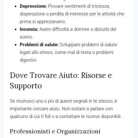
Depressione:
Provare sentimenti di tristezza,
disperazione o perdita di interesse per le attività che
prima si apprezzavano.
Insonnia:
Avere difficoltà a dormire o disturbi del
sonno.
Problemi di salute:
Sviluppare problemi di salute
legati allo stress, come mal di testa o problemi
digestivi.
Dove Trovare Aiuto: Risorse e
Supporto
Se riconosci uno o più di questi segnali in te stesso, è
importante cercare aiuto. Non esitare a parlare con
qualcuno di cui ti fidi o a contattare le risorse disponibili.
Professionisti e Organizzazioni