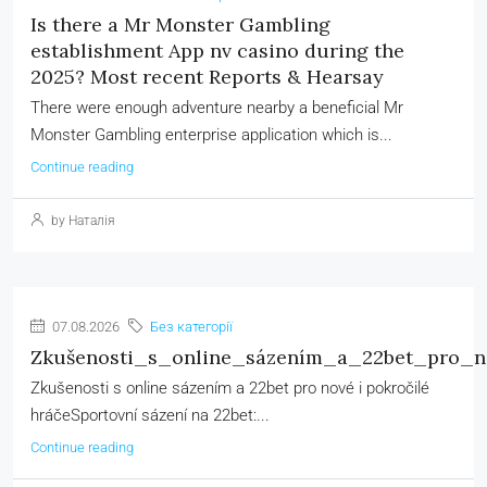
Is there a Mr Monster Gambling
establishment App nv casino during the
2025? Most recent Reports & Hearsay
There were enough adventure nearby a beneficial Mr
Monster Gambling enterprise application which is...
Continue reading
by Наталія
07.08.2026
Без категорії
Zkušenosti_s_online_sázením_a_22bet_pro_n
Zkušenosti s online sázením a 22bet pro nové i pokročilé
hráčeSportovní sázení na 22bet:...
Continue reading