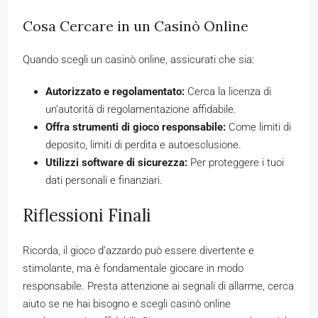
Cosa Cercare in un Casinò Online
Quando scegli un casinò online, assicurati che sia:
Autorizzato e regolamentato:
Cerca la licenza di
un’autorità di regolamentazione affidabile.
Offra strumenti di gioco responsabile:
Come limiti di
deposito, limiti di perdita e autoesclusione.
Utilizzi software di sicurezza:
Per proteggere i tuoi
dati personali e finanziari.
Riflessioni Finali
Ricorda, il gioco d’azzardo può essere divertente e
stimolante, ma è fondamentale giocare in modo
responsabile. Presta attenzione ai segnali di allarme, cerca
aiuto se ne hai bisogno e scegli casinò online