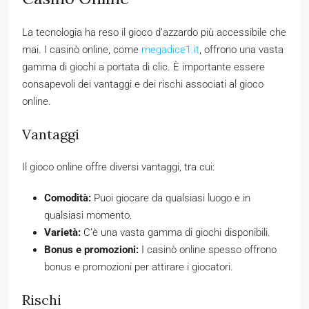
La tecnologia ha reso il gioco d’azzardo più accessibile che
mai. I casinò online, come
megadice1.it
, offrono una vasta
gamma di giochi a portata di clic. È importante essere
consapevoli dei vantaggi e dei rischi associati al gioco
online.
Vantaggi
Il gioco online offre diversi vantaggi, tra cui:
Comodità:
Puoi giocare da qualsiasi luogo e in
qualsiasi momento.
Varietà:
C’è una vasta gamma di giochi disponibili.
Bonus e promozioni:
I casinò online spesso offrono
bonus e promozioni per attirare i giocatori.
Rischi