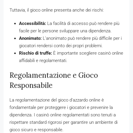
Tuttavia, il gioco online presenta anche dei rischi:
Accessibilità:
La facilità di accesso può rendere più
facile per le persone sviluppare una dipendenza.
Anonimato:
L’anonimato può rendere più difficile per i
giocatori rendersi conto dei propri problemi.
Rischio di truffe:
È importante scegliere casinò online
affidabili e regolamentati.
Regolamentazione e Gioco
Responsabile
La regolamentazione del gioco d’azzardo online è
fondamentale per proteggere i giocatori e prevenire la
dipendenza. I casinò online regolamentati sono tenuti a
rispettare standard rigorosi per garantire un ambiente di
gioco sicuro e responsabile.