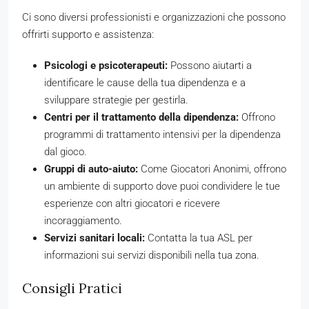
Ci sono diversi professionisti e organizzazioni che possono
offrirti supporto e assistenza:
Psicologi e psicoterapeuti:
Possono aiutarti a
identificare le cause della tua dipendenza e a
sviluppare strategie per gestirla.
Centri per il trattamento della dipendenza:
Offrono
programmi di trattamento intensivi per la dipendenza
dal gioco.
Gruppi di auto-aiuto:
Come Giocatori Anonimi, offrono
un ambiente di supporto dove puoi condividere le tue
esperienze con altri giocatori e ricevere
incoraggiamento.
Servizi sanitari locali:
Contatta la tua ASL per
informazioni sui servizi disponibili nella tua zona.
Consigli Pratici