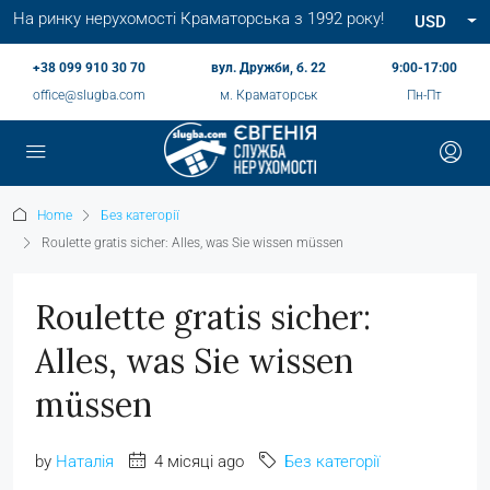
На ринку нерухомості Краматорська з 1992 року!
USD
+38 099 910 30 70
вул. Дружби, б. 22
9:00-17:00
office@slugba.com
м. Краматорськ
Пн-Пт
Home
Без категорії
Roulette gratis sicher: Alles, was Sie wissen müssen
Roulette gratis sicher:
Alles, was Sie wissen
müssen
by
Наталія
4 місяці ago
Без категорії