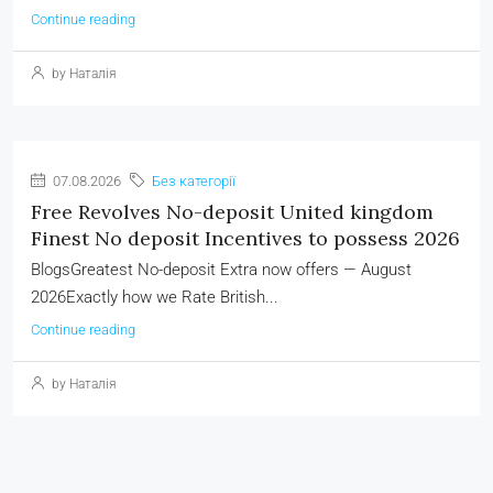
Continue reading
by Наталія
07.08.2026
Без категорії
Free Revolves No-deposit United kingdom
Finest No deposit Incentives to possess 2026
BlogsGreatest No-deposit Extra now offers — August
2026Exactly how we Rate British...
Continue reading
by Наталія