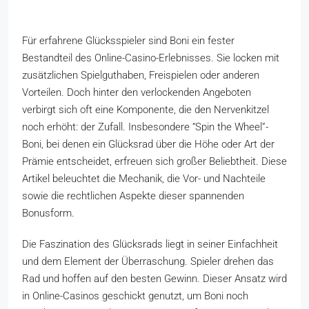
Für erfahrene Glücksspieler sind Boni ein fester
Bestandteil des Online-Casino-Erlebnisses. Sie locken mit
zusätzlichen Spielguthaben, Freispielen oder anderen
Vorteilen. Doch hinter den verlockenden Angeboten
verbirgt sich oft eine Komponente, die den Nervenkitzel
noch erhöht: der Zufall. Insbesondere “Spin the Wheel”-
Boni, bei denen ein Glücksrad über die Höhe oder Art der
Prämie entscheidet, erfreuen sich großer Beliebtheit. Diese
Artikel beleuchtet die Mechanik, die Vor- und Nachteile
sowie die rechtlichen Aspekte dieser spannenden
Bonusform.
Die Faszination des Glücksrads liegt in seiner Einfachheit
und dem Element der Überraschung. Spieler drehen das
Rad und hoffen auf den besten Gewinn. Dieser Ansatz wird
in Online-Casinos geschickt genutzt, um Boni noch