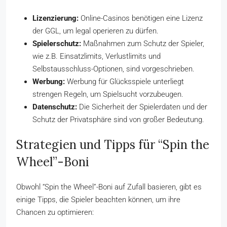
Lizenzierung:
Online-Casinos benötigen eine Lizenz
der GGL, um legal operieren zu dürfen.
Spielerschutz:
Maßnahmen zum Schutz der Spieler,
wie z.B. Einsatzlimits, Verlustlimits und
Selbstausschluss-Optionen, sind vorgeschrieben.
Werbung:
Werbung für Glücksspiele unterliegt
strengen Regeln, um Spielsucht vorzubeugen.
Datenschutz:
Die Sicherheit der Spielerdaten und der
Schutz der Privatsphäre sind von großer Bedeutung.
Strategien und Tipps für “Spin the
Wheel”-Boni
Obwohl “Spin the Wheel”-Boni auf Zufall basieren, gibt es
einige Tipps, die Spieler beachten können, um ihre
Chancen zu optimieren: