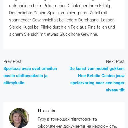
entscheiden beim Poker neben Glück über Ihren Erfolg.
Das beliebte Casino Spiel kombiniert puren Zufall mit
spannender Gewinnvielfalt bei jedem Durchgang. Lassen
Sie die Kugel bei Plinko durch ein Feld aus Pins fallen und
sichern Sie sich mit etwas Glück hohe Gewinne.
Prev Post
Next Post
Sportaza avaa ovet urheilun
De kunst van mobiel gokken:
uusiin ulottuvuuksiin ja
Hoe Betclic Casino jouw
elämyksiin
spelervaring naar een hoger
niveau tilt
Наталія
Гуру в тонкощах підготовки та
оформлення документів на нерухомість.