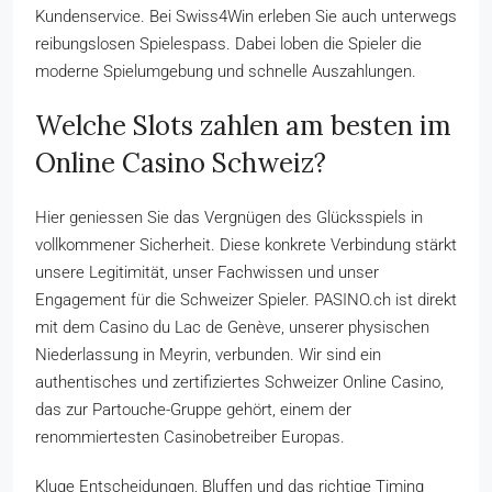
Kundenservice. Bei Swiss4Win erleben Sie auch unterwegs
reibungslosen Spielespass. Dabei loben die Spieler die
moderne Spielumgebung und schnelle Auszahlungen.
Welche Slots zahlen am besten im
Online Casino Schweiz?
Hier geniessen Sie das Vergnügen des Glücksspiels in
vollkommener Sicherheit. Diese konkrete Verbindung stärkt
unsere Legitimität, unser Fachwissen und unser
Engagement für die Schweizer Spieler. PASINO.ch ist direkt
mit dem Casino du Lac de Genève, unserer physischen
Niederlassung in Meyrin, verbunden. Wir sind ein
authentisches und zertifiziertes Schweizer Online Casino,
das zur Partouche-Gruppe gehört, einem der
renommiertesten Casinobetreiber Europas.
Kluge Entscheidungen, Bluffen und das richtige Timing