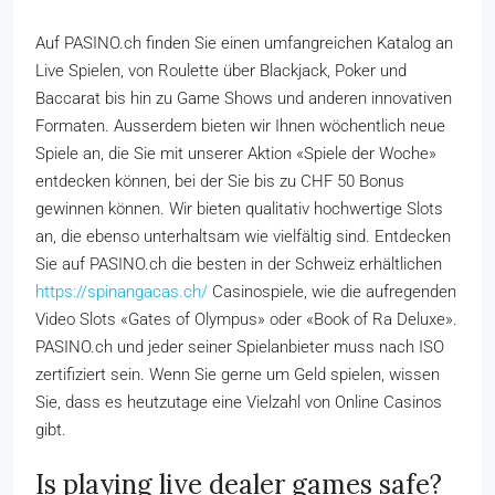
Auf PASINO.ch finden Sie einen umfangreichen Katalog an
Live Spielen, von Roulette über Blackjack, Poker und
Baccarat bis hin zu Game Shows und anderen innovativen
Formaten. Ausserdem bieten wir Ihnen wöchentlich neue
Spiele an, die Sie mit unserer Aktion «Spiele der Woche»
entdecken können, bei der Sie bis zu CHF 50 Bonus
gewinnen können. Wir bieten qualitativ hochwertige Slots
an, die ebenso unterhaltsam wie vielfältig sind. Entdecken
Sie auf PASINO.ch die besten in der Schweiz erhältlichen
https://spinangacas.ch/
Casinospiele, wie die aufregenden
Video Slots «Gates of Olympus» oder «Book of Ra Deluxe».
PASINO.ch und jeder seiner Spielanbieter muss nach ISO
zertifiziert sein. Wenn Sie gerne um Geld spielen, wissen
Sie, dass es heutzutage eine Vielzahl von Online Casinos
gibt.
Is playing live dealer games safe?