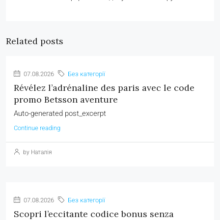
Related posts
07.08.2026
Без категорії
Révélez l’adrénaline des paris avec le code
promo Betsson aventure
Auto-generated post_excerpt
Continue reading
by Наталія
07.08.2026
Без категорії
Scopri l’eccitante codice bonus senza