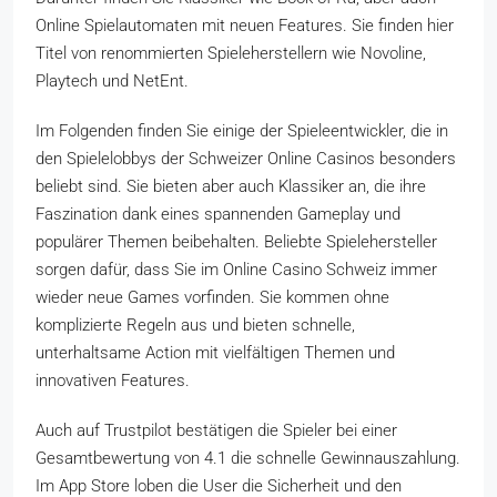
Online Spielautomaten mit neuen Features. Sie finden hier
Titel von renommierten Spieleherstellern wie Novoline,
Playtech und NetEnt.
Im Folgenden finden Sie einige der Spieleentwickler, die in
den Spielelobbys der Schweizer Online Casinos besonders
beliebt sind. Sie bieten aber auch Klassiker an, die ihre
Faszination dank eines spannenden Gameplay und
populärer Themen beibehalten. Beliebte Spielehersteller
sorgen dafür, dass Sie im Online Casino Schweiz immer
wieder neue Games vorfinden. Sie kommen ohne
komplizierte Regeln aus und bieten schnelle,
unterhaltsame Action mit vielfältigen Themen und
innovativen Features.
Auch auf Trustpilot bestätigen die Spieler bei einer
Gesamtbewertung von 4.1 die schnelle Gewinnauszahlung.
Im App Store loben die User die Sicherheit und den