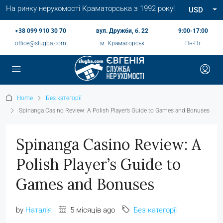
На ринку нерухомості Краматорська з 1992 року!
USD
+38 099 910 30 70
вул. Дружби, б. 22
9:00-17:00
office@slugba.com
м. Краматорськ
Пн-Пт
Home
Без категорії
Spinanga Casino Review: A Polish Player’s Guide to Games and Bonuses
Spinanga Casino Review: A
Polish Player’s Guide to
Games and Bonuses
by
Наталія
5 місяців ago
Без категорії