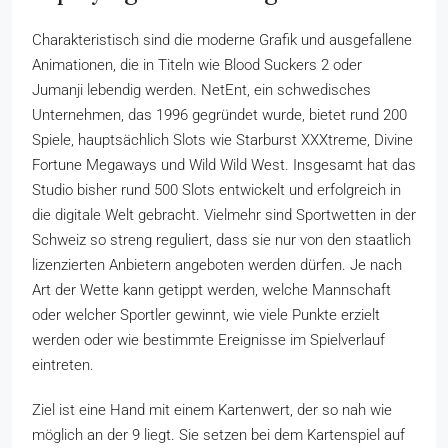
Charakteristisch sind die moderne Grafik und ausgefallene
Animationen, die in Titeln wie Blood Suckers 2 oder
Jumanji lebendig werden. NetEnt, ein schwedisches
Unternehmen, das 1996 gegründet wurde, bietet rund 200
Spiele, hauptsächlich Slots wie Starburst XXXtreme, Divine
Fortune Megaways und Wild Wild West. Insgesamt hat das
Studio bisher rund 500 Slots entwickelt und erfolgreich in
die digitale Welt gebracht. Vielmehr sind Sportwetten in der
Schweiz so streng reguliert, dass sie nur von den staatlich
lizenzierten Anbietern angeboten werden dürfen. Je nach
Art der Wette kann getippt werden, welche Mannschaft
oder welcher Sportler gewinnt, wie viele Punkte erzielt
werden oder wie bestimmte Ereignisse im Spielverlauf
eintreten.
Ziel ist eine Hand mit einem Kartenwert, der so nah wie
möglich an der 9 liegt. Sie setzen bei dem Kartenspiel auf