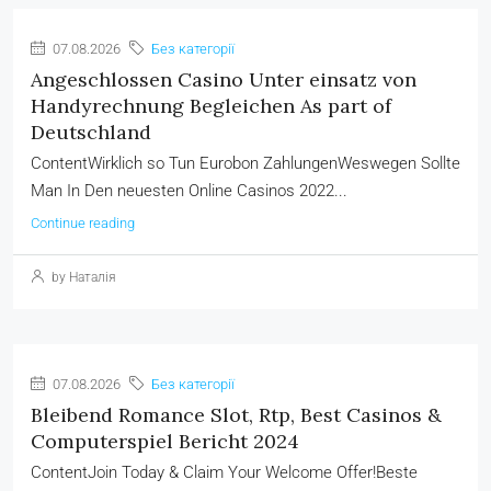
07.08.2026
Без категорії
Angeschlossen Casino Unter einsatz von
Handyrechnung Begleichen As part of
Deutschland
ContentWirklich so Tun Eurobon ZahlungenWeswegen Sollte
Man In Den neuesten Online Casinos 2022...
Continue reading
by Наталія
07.08.2026
Без категорії
Bleibend Romance Slot, Rtp, Best Casinos &
Computerspiel Bericht 2024
ContentJoin Today & Claim Your Welcome Offer!Beste