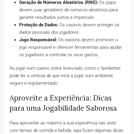
Geração de Números Aleatórios (RNG):
Os jogos
devem usar geradores de números aleatórios para
garantir resultados justos e imparciais.
Proteção de Dados:
Os casinos devem proteger os
dados pessoais dos jogadores.
Jogo Responsável:
Os casinos devem promover o
jogo responsável e oferecer ferramentas para ajudar
os jogadores a controlar os seus gastos.
Ao jogar num casino online licenciado, como o Spinbetter,
pode ter a certeza de que está a jogar num ambiente
seguro e regulamentado.
Aproveite a Experiência: Dicas
para uma Jogabilidade Saborosa
Para aproveitar ao máximo a sua experiência nas slots
com temas de comida e bebida, aqui ficam algumas dicas: