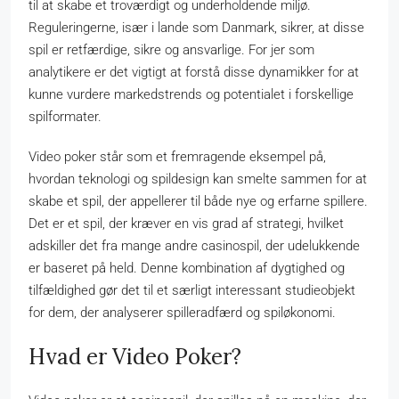
til at skabe et troværdigt og underholdende miljø.
Reguleringerne, især i lande som Danmark, sikrer, at disse
spil er retfærdige, sikre og ansvarlige. For jer som
analytikere er det vigtigt at forstå disse dynamikker for at
kunne vurdere markedstrends og potentialet i forskellige
spilformater.
Video poker står som et fremragende eksempel på,
hvordan teknologi og spildesign kan smelte sammen for at
skabe et spil, der appellerer til både nye og erfarne spillere.
Det er et spil, der kræver en vis grad af strategi, hvilket
adskiller det fra mange andre casinospil, der udelukkende
er baseret på held. Denne kombination af dygtighed og
tilfældighed gør det til et særligt interessant studieobjekt
for dem, der analyserer spilleradfærd og spiløkonomi.
Hvad er Video Poker?