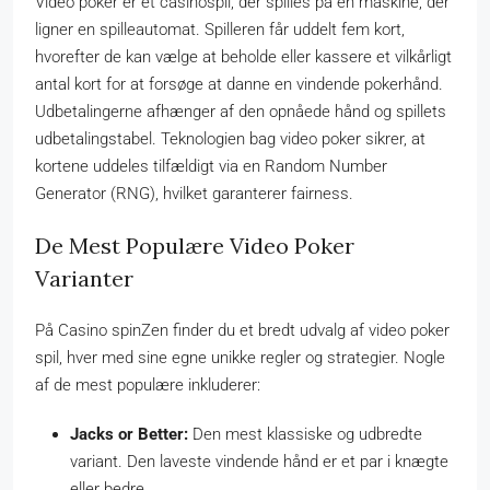
Video poker er et casinospil, der spilles på en maskine, der
ligner en spilleautomat. Spilleren får uddelt fem kort,
hvorefter de kan vælge at beholde eller kassere et vilkårligt
antal kort for at forsøge at danne en vindende pokerhånd.
Udbetalingerne afhænger af den opnåede hånd og spillets
udbetalingstabel. Teknologien bag video poker sikrer, at
kortene uddeles tilfældigt via en Random Number
Generator (RNG), hvilket garanterer fairness.
De Mest Populære Video Poker
Varianter
På Casino spinZen finder du et bredt udvalg af video poker
spil, hver med sine egne unikke regler og strategier. Nogle
af de mest populære inkluderer:
Jacks or Better:
Den mest klassiske og udbredte
variant. Den laveste vindende hånd er et par i knægte
eller bedre.