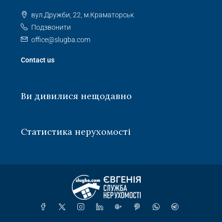
вул.Дружби, 22, м.Краматорськ
Подзвонити
office@slugba.com
Contact us
Ви дивилися нещодавно
Статистика нерухомості