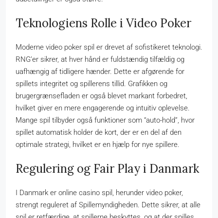
Teknologiens Rolle i Video Poker
Moderne video poker spil er drevet af sofistikeret teknologi.
RNG’er sikrer, at hver hånd er fuldstændig tilfældig og
uafhængig af tidligere hænder. Dette er afgørende for
spillets integritet og spillerens tillid. Grafikken og
brugergrænsefladen er også blevet markant forbedret,
hvilket giver en mere engagerende og intuitiv oplevelse.
Mange spil tilbyder også funktioner som “auto-hold”, hvor
spillet automatisk holder de kort, der er en del af den
optimale strategi, hvilket er en hjælp for nye spillere.
Regulering og Fair Play i Danmark
I Danmark er online casino spil, herunder video poker,
strengt reguleret af Spillemyndigheden. Dette sikrer, at alle
spil er retfærdige, at spillerne beskyttes, og at der spilles