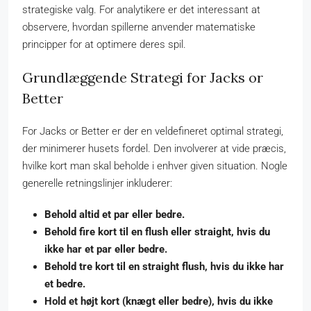
strategiske valg. For analytikere er det interessant at
observere, hvordan spillerne anvender matematiske
principper for at optimere deres spil.
Grundlæggende Strategi for Jacks or
Better
For Jacks or Better er der en veldefineret optimal strategi,
der minimerer husets fordel. Den involverer at vide præcis,
hvilke kort man skal beholde i enhver given situation. Nogle
generelle retningslinjer inkluderer:
Behold altid et par eller bedre.
Behold fire kort til en flush eller straight, hvis du
ikke har et par eller bedre.
Behold tre kort til en straight flush, hvis du ikke har
et bedre.
Hold et højt kort (knægt eller bedre), hvis du ikke