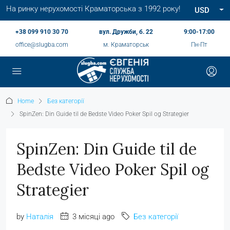
На ринку нерухомості Краматорська з 1992 року!
USD
+38 099 910 30 70
вул. Дружби, б. 22
9:00-17:00
office@slugba.com
м. Краматорськ
Пн-Пт
Home
Без категорії
SpinZen: Din Guide til de Bedste Video Poker Spil og Strategier
SpinZen: Din Guide til de
Bedste Video Poker Spil og
Strategier
by
Наталія
3 місяці ago
Без категорії