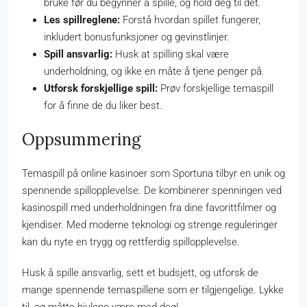
bruke før du begynner å spille, og hold deg til det.
Les spillreglene:
Forstå hvordan spillet fungerer,
inkludert bonusfunksjoner og gevinstlinjer.
Spill ansvarlig:
Husk at spilling skal være
underholdning, og ikke en måte å tjene penger på.
Utforsk forskjellige spill:
Prøv forskjellige temaspill
for å finne de du liker best.
Oppsummering
Temaspill på online kasinoer som Sportuna tilbyr en unik og
spennende spillopplevelse. De kombinerer spenningen ved
kasinospill med underholdningen fra dine favorittfilmer og
kjendiser. Med moderne teknologi og strenge reguleringer
kan du nyte en trygg og rettferdig spillopplevelse.
Husk å spille ansvarlig, sett et budsjett, og utforsk de
mange spennende temaspillene som er tilgjengelige. Lykke