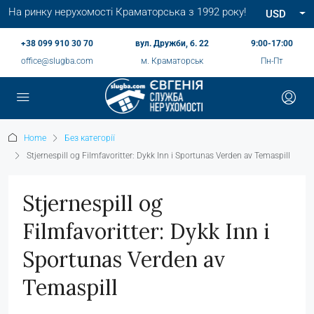
На ринку нерухомості Краматорська з 1992 року!
USD
+38 099 910 30 70
вул. Дружби, б. 22
9:00-17:00
office@slugba.com
м. Краматорськ
Пн-Пт
Home
Без категорії
Stjernespill og Filmfavoritter: Dykk Inn i Sportunas Verden av Temaspill
Stjernespill og
Filmfavoritter: Dykk Inn i
Sportunas Verden av
Temaspill