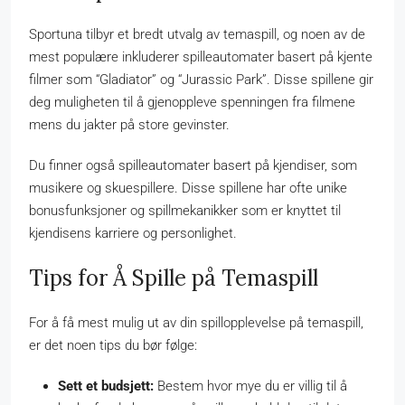
Sportuna tilbyr et bredt utvalg av temaspill, og noen av de
mest populære inkluderer spilleautomater basert på kjente
filmer som “Gladiator” og “Jurassic Park”. Disse spillene gir
deg muligheten til å gjenoppleve spenningen fra filmene
mens du jakter på store gevinster.
Du finner også spilleautomater basert på kjendiser, som
musikere og skuespillere. Disse spillene har ofte unike
bonusfunksjoner og spillmekanikker som er knyttet til
kjendisens karriere og personlighet.
Tips for Å Spille på Temaspill
For å få mest mulig ut av din spillopplevelse på temaspill,
er det noen tips du bør følge:
Sett et budsjett:
Bestem hvor mye du er villig til å