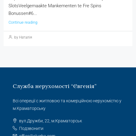
SlotsVeelgemaakte Mankementen te Fre Spins
Bonussen#6...
Continue reading
by Наталія
Служба нерухомості “Євгенія”
Всі опереції с житловою та комерційною нерухомістю у
м.Краматорську
вул.Дружби, 22, м.Краматорськ
Подзвонити