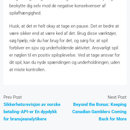
beskytte dig selv mod de negative konsekvenser af
spilafhængighed.
Husk, at det er helt okay at tage en pause. Det er bedre at
være sikker end at være ked af det. Brug disse værktøjer,
søg hjælp, når du har brug for det, og sørg for, at spil
forbliver en sjov og underholdende aktivitet. Ansvarligt spil
er nøglen til en positiv spiloplevelse. Ved at tage ansvar for
dit spil, kan du nyde spændingen og underholdningen, uden
at miste kontrollen.
Prev Post
Next Post
Sikkerhetsrevisjon av norske
Beyond the Bonus: Keeping
betaling-API-er En dypdykk
Canadian Gamblers Coming
for bransjeanalytikere
Back for More