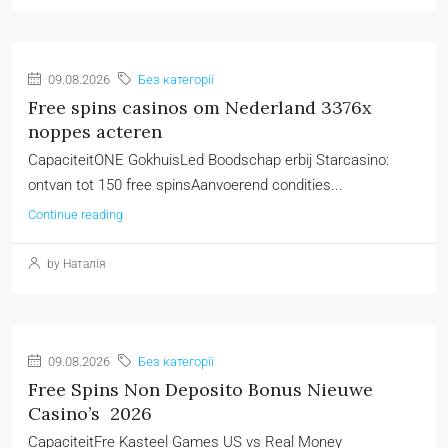
09.08.2026
Без категорії
Free spins casinos om Nederland 3376x
noppes acteren
CapaciteitONE GokhuisLed Boodschap erbij Starcasino:
ontvan tot 150 free spinsAanvoerend condities...
Continue reading
by Наталія
09.08.2026
Без категорії
Free Spins Non Deposito Bonus Nieuwe
Casino’s ️ 2026
CapaciteitFre Kasteel Games US vs Real Money