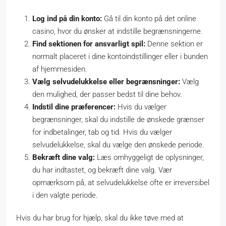
Log ind på din konto:
Gå til din konto på det online
casino, hvor du ønsker at indstille begrænsningerne.
Find sektionen for ansvarligt spil:
Denne sektion er
normalt placeret i dine kontoindstillinger eller i bunden
af hjemmesiden.
Vælg selvudelukkelse eller begrænsninger:
Vælg
den mulighed, der passer bedst til dine behov.
Indstil dine præferencer:
Hvis du vælger
begrænsninger, skal du indstille de ønskede grænser
for indbetalinger, tab og tid. Hvis du vælger
selvudelukkelse, skal du vælge den ønskede periode.
Bekræft dine valg:
Læs omhyggeligt de oplysninger,
du har indtastet, og bekræft dine valg. Vær
opmærksom på, at selvudelukkelse ofte er irreversibel
i den valgte periode.
Hvis du har brug for hjælp, skal du ikke tøve med at