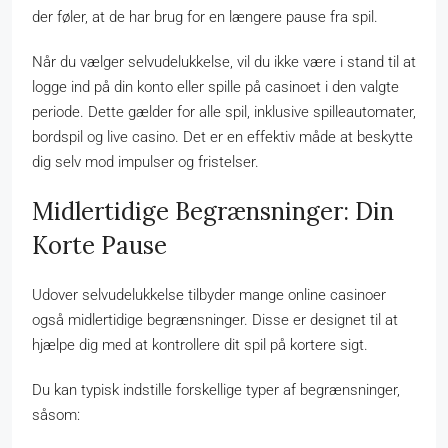
der føler, at de har brug for en længere pause fra spil.
Når du vælger selvudelukkelse, vil du ikke være i stand til at
logge ind på din konto eller spille på casinoet i den valgte
periode. Dette gælder for alle spil, inklusive spilleautomater,
bordspil og live casino. Det er en effektiv måde at beskytte
dig selv mod impulser og fristelser.
Midlertidige Begrænsninger: Din
Korte Pause
Udover selvudelukkelse tilbyder mange online casinoer
også midlertidige begrænsninger. Disse er designet til at
hjælpe dig med at kontrollere dit spil på kortere sigt.
Du kan typisk indstille forskellige typer af begrænsninger,
såsom: