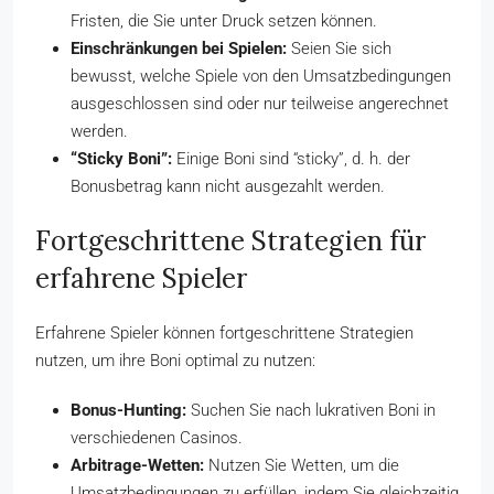
Fristen, die Sie unter Druck setzen können.
Einschränkungen bei Spielen:
Seien Sie sich
bewusst, welche Spiele von den Umsatzbedingungen
ausgeschlossen sind oder nur teilweise angerechnet
werden.
“Sticky Boni”:
Einige Boni sind “sticky”, d. h. der
Bonusbetrag kann nicht ausgezahlt werden.
Fortgeschrittene Strategien für
erfahrene Spieler
Erfahrene Spieler können fortgeschrittene Strategien
nutzen, um ihre Boni optimal zu nutzen:
Bonus-Hunting:
Suchen Sie nach lukrativen Boni in
verschiedenen Casinos.
Arbitrage-Wetten:
Nutzen Sie Wetten, um die
Umsatzbedingungen zu erfüllen, indem Sie gleichzeitig