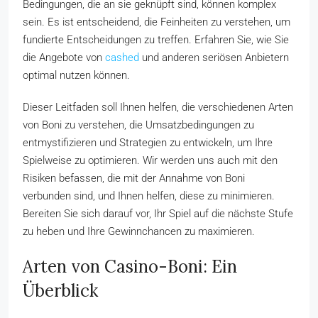
Bedingungen, die an sie geknüpft sind, können komplex
sein. Es ist entscheidend, die Feinheiten zu verstehen, um
fundierte Entscheidungen zu treffen. Erfahren Sie, wie Sie
die Angebote von
cashed
und anderen seriösen Anbietern
optimal nutzen können.
Dieser Leitfaden soll Ihnen helfen, die verschiedenen Arten
von Boni zu verstehen, die Umsatzbedingungen zu
entmystifizieren und Strategien zu entwickeln, um Ihre
Spielweise zu optimieren. Wir werden uns auch mit den
Risiken befassen, die mit der Annahme von Boni
verbunden sind, und Ihnen helfen, diese zu minimieren.
Bereiten Sie sich darauf vor, Ihr Spiel auf die nächste Stufe
zu heben und Ihre Gewinnchancen zu maximieren.
Arten von Casino-Boni: Ein
Überblick