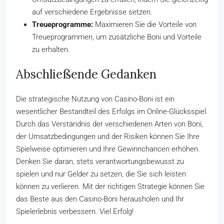
auf verschiedene Ergebnisse setzen.
Treueprogramme:
Maximieren Sie die Vorteile von
Treueprogrammen, um zusätzliche Boni und Vorteile
zu erhalten.
Abschließende Gedanken
Die strategische Nutzung von Casino-Boni ist ein
wesentlicher Bestandteil des Erfolgs im Online-Glücksspiel.
Durch das Verständnis der verschiedenen Arten von Boni,
der Umsatzbedingungen und der Risiken können Sie Ihre
Spielweise optimieren und Ihre Gewinnchancen erhöhen.
Denken Sie daran, stets verantwortungsbewusst zu
spielen und nur Gelder zu setzen, die Sie sich leisten
können zu verlieren. Mit der richtigen Strategie können Sie
das Beste aus den Casino-Boni herausholen und Ihr
Spielerlebnis verbessern. Viel Erfolg!