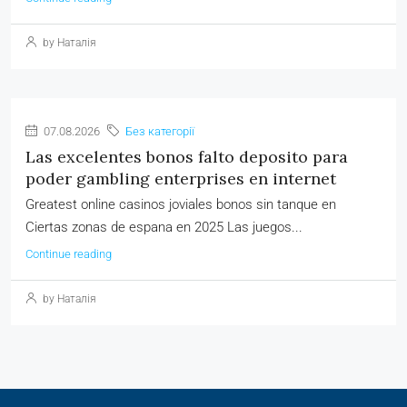
by Наталія
07.08.2026
Без категорії
Las excelentes bonos falto deposito para
poder gambling enterprises en internet
Greatest online casinos joviales bonos sin tanque en
Ciertas zonas de espana en 2025 Las juegos...
Continue reading
by Наталія