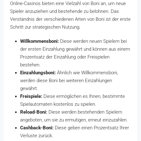
Online-Casinos bieten eine Vielzahl von Boni an, um neue
Spieler anzuziehen und bestehende zu belohnen. Das
Verständnis der verschiedenen Arten von Boni ist der erste
Schritt zur strategischen Nutzung.
Willkommensboni:
Diese werden neuen Spielern bei
der ersten Einzahlung gewährt und können aus einem
Prozentsatz der Einzahlung oder Freispielen
bestehen.
Einzahlungsboni:
Ähnlich wie Willkommensboni,
werden diese Boni bei weiteren Einzahlungen
gewährt.
Freispiele:
Diese ermöglichen es Ihnen, bestimmte
Spielautomaten kostenlos zu spielen.
Reload-Boni:
Diese werden bestehenden Spielern
angeboten, um sie zu ermutigen, erneut einzuzahlen.
Cashback-Boni:
Diese geben einen Prozentsatz Ihrer
Verluste zurück.