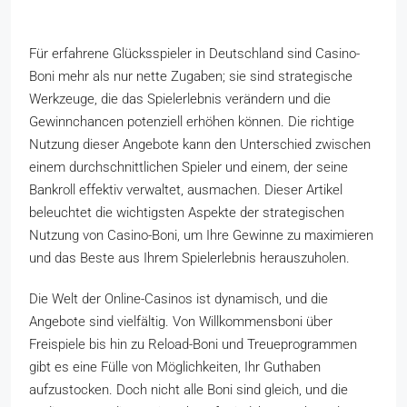
Für erfahrene Glücksspieler in Deutschland sind Casino-
Boni mehr als nur nette Zugaben; sie sind strategische
Werkzeuge, die das Spielerlebnis verändern und die
Gewinnchancen potenziell erhöhen können. Die richtige
Nutzung dieser Angebote kann den Unterschied zwischen
einem durchschnittlichen Spieler und einem, der seine
Bankroll effektiv verwaltet, ausmachen. Dieser Artikel
beleuchtet die wichtigsten Aspekte der strategischen
Nutzung von Casino-Boni, um Ihre Gewinne zu maximieren
und das Beste aus Ihrem Spielerlebnis herauszuholen.
Die Welt der Online-Casinos ist dynamisch, und die
Angebote sind vielfältig. Von Willkommensboni über
Freispiele bis hin zu Reload-Boni und Treueprogrammen
gibt es eine Fülle von Möglichkeiten, Ihr Guthaben
aufzustocken. Doch nicht alle Boni sind gleich, und die