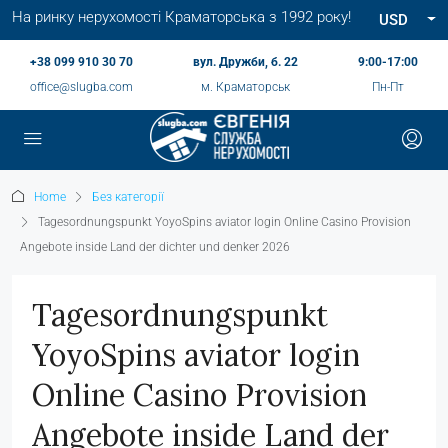
На ринку нерухомості Краматорська з 1992 року!
USD
+38 099 910 30 70
вул. Дружби, б. 22
9:00-17:00
office@slugba.com
м. Краматорськ
Пн-Пт
Home
Без категорії
Tagesordnungspunkt YoyoSpins aviator login Online Casino Provision
Angebote inside Land der dichter und denker 2026
Tagesordnungspunkt
YoyoSpins aviator login
Online Casino Provision
Angebote inside Land der