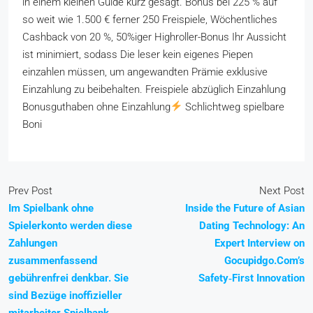
in einem kleinen Guide kurz gesagt. Bonus bei 225 % auf
so weit wie 1.500 € ferner 250 Freispiele, Wöchentliches
Cashback von 20 %, 50%iger Highroller-Bonus Ihr Aussicht
ist minimiert, sodass Die leser kein eigenes Piepen
einzahlen müssen, um angewandten Prämie exklusive
Einzahlung zu beibehalten. Freispiele abzüglich Einzahlung
Bonusguthaben ohne Einzahlung
Schlichtweg spielbare
Boni
Prev Post
Next Post
Im Spielbank ohne
Inside the Future of Asian
Spielerkonto werden diese
Dating Technology: An
Zahlungen
Expert Interview on
zusammenfassend
Gocupidgo.Com’s
gebührenfrei denkbar. Sie
Safety‑First Innovation
sind Bezüge inoffizieller
mitarbeiter Spielbank