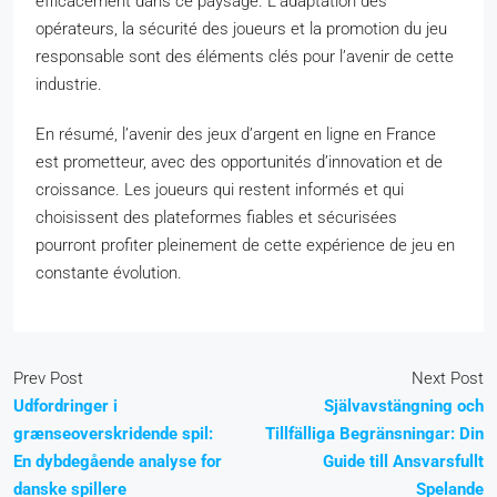
efficacement dans ce paysage. L’adaptation des
opérateurs, la sécurité des joueurs et la promotion du jeu
responsable sont des éléments clés pour l’avenir de cette
industrie.
En résumé, l’avenir des jeux d’argent en ligne en France
est prometteur, avec des opportunités d’innovation et de
croissance. Les joueurs qui restent informés et qui
choisissent des plateformes fiables et sécurisées
pourront profiter pleinement de cette expérience de jeu en
constante évolution.
Prev Post
Next Post
Udfordringer i
Självavstängning och
grænseoverskridende spil:
Tillfälliga Begränsningar: Din
En dybdegående analyse for
Guide till Ansvarsfullt
danske spillere
Spelande