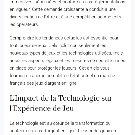
immersives, sécurisées et conformes aux réglementations
en vigueur. Cette demande croissante a conduit à une
diversification de l’offre et à une compétition accrue entre
les opérateurs.
Comprendre les tendances actuelles est essentiel pour
tout joueur sérieux. Cela inclut non seulement les
nouveaux types de jeux et les technologies utilisées, mais
aussi les aspects légaux et les mesures de sécurité mises
en place pour protéger les joueurs. Cet article vous
fournira un aperçu complet de l’état actuel du marché
français des jeux d’argent en ligne.
L’Impact de la Technologie sur
l’Expérience de Jeu
La technologie est au cœur de la transformation du
secteur des jeux d’argent en ligne. L’essor des jeux en