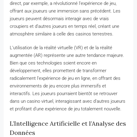
direct, par exemple, a révolutionné l’expérience de jeu,
offrant aux joueurs une immersion sans précédent. Les
joueurs peuvent désormais interagir avec de vrais
croupiers et d’autres joueurs en temps réel, créant une
atmosphère similaire à celle des casinos terrestres.
L’utilisation de la réalité virtuelle (VR) et de la réalité
augmentée (AR) représente une autre tendance majeure.
Bien que ces technologies soient encore en
développement, elles promettent de transformer
radicalement l’expérience de jeu en ligne, en offrant des
environnements de jeu encore plus immersifs et
interactifs. Les joueurs pourraient bientôt se retrouver
dans un casino virtuel, interagissant avec d’autres joueurs
et profitant d’une expérience de jeu totalement nouvelle.
L’Intelligence Artificielle et l’Analyse des
Données