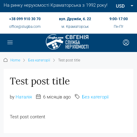
На ринку нерухомості Краматорська з 1992 року!
USD
+38 099 910 30 70
вул. Дружби, б. 22
9:00-17:00
office@slugba.com
м. Краматорськ
Пн-Пт
Home
Без категорії
Test post title
Test post title
by
Наталія
6 місяців ago
Без категорії
Test post content