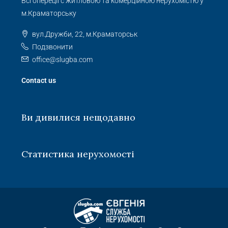
Всі опереції с житловою та комерційною нерухомістю у
м.Краматорську
вул.Дружби, 22, м.Краматорськ
Подзвонити
office@slugba.com
Contact us
Ви дивилися нещодавно
Статистика нерухомості