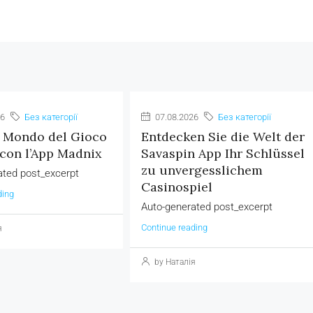
26
Без категорії
07.08.2026
Без категорії
l Mondo del Gioco
Entdecken Sie die Welt der
 con l’App Madnix
Savaspin App Ihr Schlüssel
zu unvergesslichem
ated post_excerpt
Casinospiel
ding
Auto-generated post_excerpt
Continue reading
я
by Наталія