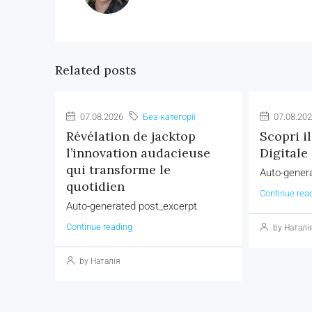
Related posts
07.08.2026
Без категорії
07.08.20
Révélation de jacktop
Scopri i
l’innovation audacieuse
Digitale
qui transforme le
Auto-gener
quotidien
Continue rea
Auto-generated post_excerpt
Continue reading
by Наталі
by Наталія