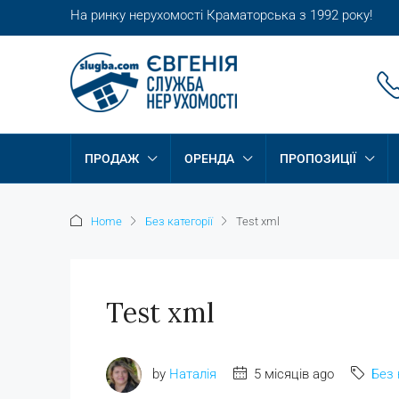
На ринку нерухомості Краматорська з 1992 року!
ПРОДАЖ
ОРЕНДА
ПРОПОЗИЦІЇ
Home
Без категорії
Test xml
Test xml
by
Наталія
5 місяців ago
Без 