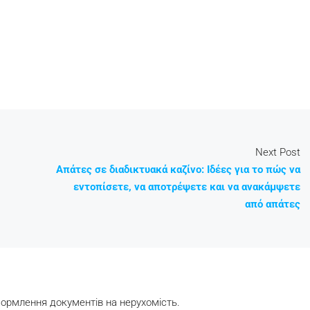
Next Post
Απάτες σε διαδικτυακά καζίνο: Ιδέες για το πώς να
εντοπίσετε, να αποτρέψετε και να ανακάμψετε
από απάτες
формлення документів на нерухомість.