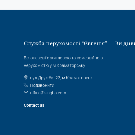
Служба нерухомості “Євгенія”
Ви див
Всі опереції с житловою та комерційною
нерухомістю у м.Краматорську
вул.Дружби, 22, м.Краматорськ
Подзвонити
office@slugba.com
Contact us