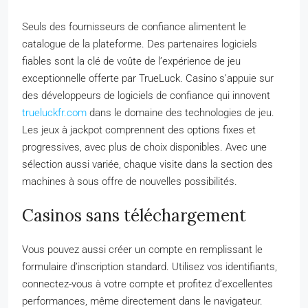
Seuls des fournisseurs de confiance alimentent le
catalogue de la plateforme. Des partenaires logiciels
fiables sont la clé de voûte de l’expérience de jeu
exceptionnelle offerte par TrueLuck. Casino s’appuie sur
des développeurs de logiciels de confiance qui innovent
trueluckfr.com
dans le domaine des technologies de jeu.
Les jeux à jackpot comprennent des options fixes et
progressives, avec plus de choix disponibles. Avec une
sélection aussi variée, chaque visite dans la section des
machines à sous offre de nouvelles possibilités.
Casinos sans téléchargement
Vous pouvez aussi créer un compte en remplissant le
formulaire d’inscription standard. Utilisez vos identifiants,
connectez-vous à votre compte et profitez d’excellentes
performances, même directement dans le navigateur.