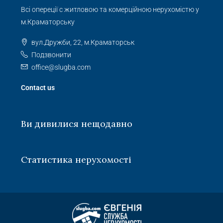
Всі опереції с житловою та комерційною нерухомістю у
м.Краматорську
вул.Дружби, 22, м.Краматорськ
Подзвонити
office@slugba.com
Contact us
Ви дивилися нещодавно
Статистика нерухомості