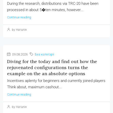
During the research, distributions via TRC-20 have been
processed in about 5�ten minutes, however...
Continue reading
by Наталія
09.08.2026
Без категорії
Diving for the today and find out how the
rejuvenated configurations turns the
example on the an absolute options
Incentives aplenty for beginners and currently joined players
Think about, maximum cashout...
Continue reading
by Наталія