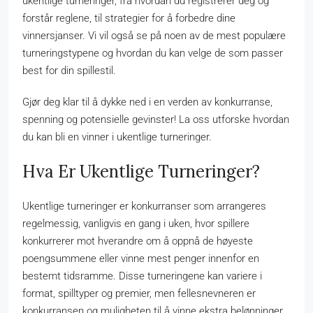
ukentlige turneringer, fra hvordan du registrerer deg og
forstår reglene, til strategier for å forbedre dine
vinnersjanser. Vi vil også se på noen av de mest populære
turneringstypene og hvordan du kan velge de som passer
best for din spillestil.
Gjør deg klar til å dykke ned i en verden av konkurranse,
spenning og potensielle gevinster! La oss utforske hvordan
du kan bli en vinner i ukentlige turneringer.
Hva Er Ukentlige Turneringer?
Ukentlige turneringer er konkurranser som arrangeres
regelmessig, vanligvis en gang i uken, hvor spillere
konkurrerer mot hverandre om å oppnå de høyeste
poengsummene eller vinne mest penger innenfor en
bestemt tidsramme. Disse turneringene kan variere i
format, spilltyper og premier, men fellesnevneren er
konkurransen og muligheten til å vinne ekstra belønninger.