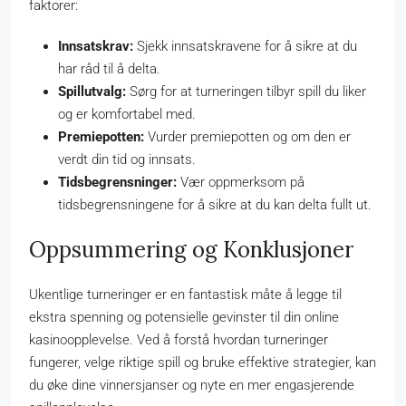
faktorer:
Innsatskrav:
Sjekk innsatskravene for å sikre at du
har råd til å delta.
Spillutvalg:
Sørg for at turneringen tilbyr spill du liker
og er komfortabel med.
Premiepotten:
Vurder premiepotten og om den er
verdt din tid og innsats.
Tidsbegrensninger:
Vær oppmerksom på
tidsbegrensningene for å sikre at du kan delta fullt ut.
Oppsummering og Konklusjoner
Ukentlige turneringer er en fantastisk måte å legge til
ekstra spenning og potensielle gevinster til din online
kasinoopplevelse. Ved å forstå hvordan turneringer
fungerer, velge riktige spill og bruke effektive strategier, kan
du øke dine vinnersjanser og nyte en mer engasjerende