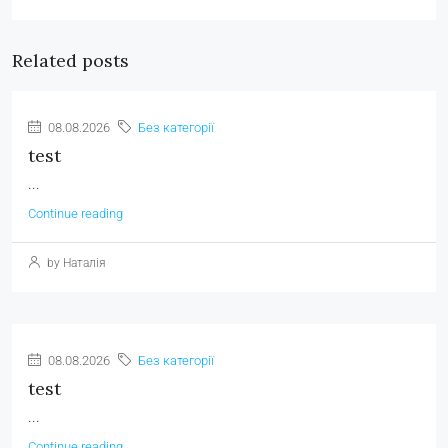
Related posts
08.08.2026
Без категорії
test
...
Continue reading
by Наталія
08.08.2026
Без категорії
test
...
Continue reading