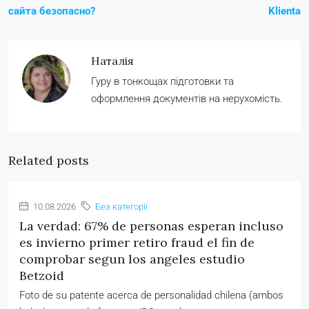
сайта безопасно?
Klienta
Наталія
Гуру в тонкощах підготовки та
оформлення документів на нерухомість.
Related posts
10.08.2026
Без категорії
La verdad: 67% de personas esperan incluso
es invierno primer retiro fraud el fin de
comprobar segun los angeles estudio
Betzoid
Foto de su patente acerca de personalidad chilena (ambos