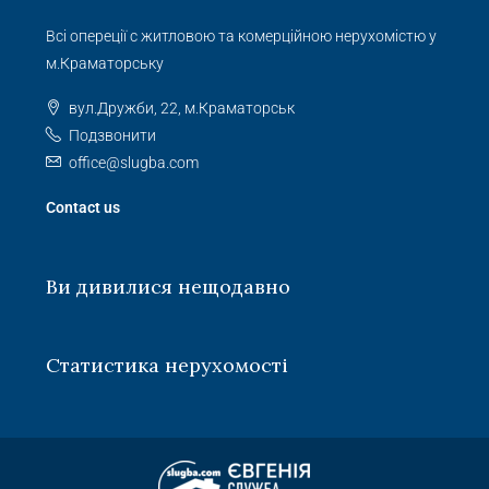
Всі опереції с житловою та комерційною нерухомістю у
м.Краматорську
вул.Дружби, 22, м.Краматорськ
Подзвонити
office@slugba.com
Contact us
Ви дивилися нещодавно
Статистика нерухомості