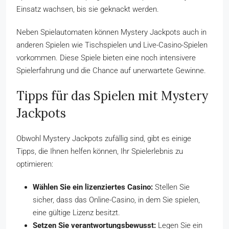
Einsatz wachsen, bis sie geknackt werden.
Neben Spielautomaten können Mystery Jackpots auch in
anderen Spielen wie Tischspielen und Live-Casino-Spielen
vorkommen. Diese Spiele bieten eine noch intensivere
Spielerfahrung und die Chance auf unerwartete Gewinne.
Tipps für das Spielen mit Mystery
Jackpots
Obwohl Mystery Jackpots zufällig sind, gibt es einige
Tipps, die Ihnen helfen können, Ihr Spielerlebnis zu
optimieren:
Wählen Sie ein lizenziertes Casino:
Stellen Sie
sicher, dass das Online-Casino, in dem Sie spielen,
eine gültige Lizenz besitzt.
Setzen Sie verantwortungsbewusst:
Legen Sie ein