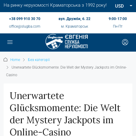
На ринку нерухомості Краматорська з 1992 року!
USD
+38 099 910 30 70
вул. Дружби, б. 22
9:00-17:00
office@slugba.com
м. Краматорськ
Пн-Пт
Home
Без категорії
Unerwartete Glücksmomente: Die Welt der Mystery Jackpots im Online-
Casino
Unerwartete
Glücksmomente: Die Welt
der Mystery Jackpots im
Online-Casino