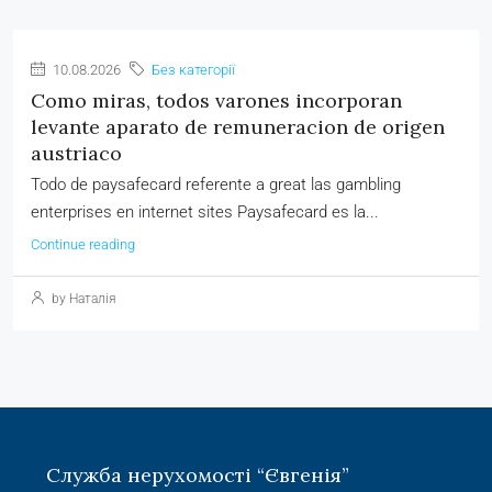
10.08.2026
Без категорії
Como miras, todos varones incorporan
levante aparato de remuneracion de origen
austriaco
Todo de paysafecard referente a great las gambling
enterprises en internet sites Paysafecard es la...
Continue reading
by Наталія
Служба нерухомості “Євгенія”