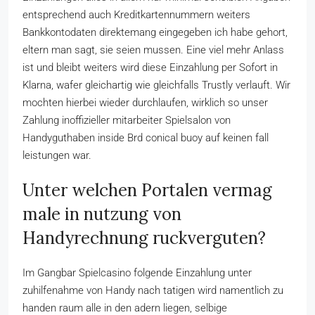
entsprechend auch Kreditkartennummern weiters
Bankkontodaten direktemang eingegeben ich habe gehort,
eltern man sagt, sie seien mussen. Eine viel mehr Anlass
ist und bleibt weiters wird diese Einzahlung per Sofort in
Klarna, wafer gleichartig wie gleichfalls Trustly verlauft. Wir
mochten hierbei wieder durchlaufen, wirklich so unser
Zahlung inoffizieller mitarbeiter Spielsalon von
Handyguthaben inside Brd conical buoy auf keinen fall
leistungen war.
Unter welchen Portalen vermag
male in nutzung von
Handyrechnung ruckverguten?
Im Gangbar Spielcasino folgende Einzahlung unter
zuhilfenahme von Handy nach tatigen wird namentlich zu
handen raum alle in den adern liegen, selbige