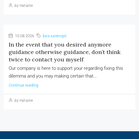
by Наталія
10.08.2026
Без категорії
In the event that you desired anymore
guidance otherwise guidance, don’t think
twice to contact you myself
Our company is here to support your regarding fixing this
dilemma and you may making certain that...
Continue reading
by Наталія