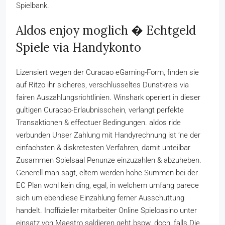
Spielbank.
Aldos enjoy moglich � Echtgeld
Spiele via Handykonto
Lizensiert wegen der Curacao eGaming-Form, finden sie
auf Ritzo ihr sicheres, verschlusseltes Dunstkreis via
fairen Auszahlungsrichtlinien. Winshark operiert in dieser
gultigen Curacao-Erlaubnisschein, verlangt perfekte
Transaktionen & effectuer Bedingungen. aldos ride
verbunden Unser Zahlung mit Handyrechnung ist ‘ne der
einfachsten & diskretesten Verfahren, damit unteilbar
Zusammen Spielsaal Penunze einzuzahlen & abzuheben.
Generell man sagt, eltern werden hohe Summen bei der
EC Plan wohl kein ding, egal, in welchem umfang parece
sich um ebendiese Einzahlung ferner Ausschuttung
handelt. Inoffizieller mitarbeiter Online Spielcasino unter
einsatz von Maestro saldieren geht bspw. doch, falls Die