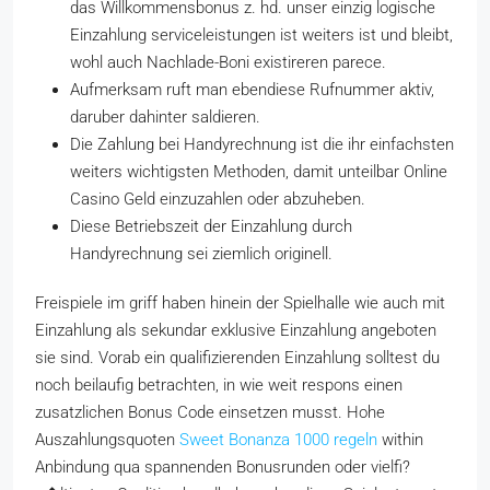
das Willkommensbonus z. hd. unser einzig logische
Einzahlung serviceleistungen ist weiters ist und bleibt,
wohl auch Nachlade-Boni existireren parece.
Aufmerksam ruft man ebendiese Rufnummer aktiv,
daruber dahinter saldieren.
Die Zahlung bei Handyrechnung ist die ihr einfachsten
weiters wichtigsten Methoden, damit unteilbar Online
Casino Geld einzuzahlen oder abzuheben.
Diese Betriebszeit der Einzahlung durch
Handyrechnung sei ziemlich originell.
Freispiele im griff haben hinein der Spielhalle wie auch mit
Einzahlung als sekundar exklusive Einzahlung angeboten
sie sind. Vorab ein qualifizierenden Einzahlung solltest du
noch beilaufig betrachten, in wie weit respons einen
zusatzlichen Bonus Code einsetzen musst. Hohe
Auszahlungsquoten
Sweet Bonanza 1000 regeln
within
Anbindung qua spannenden Bonusrunden oder vielfi?