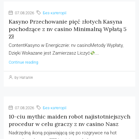
07.08.2026
Без категорії
Kasyno Przechowanie pięć złotych Kasyna
pochodzące z nv casino Minimalną Wpłatą 5
Zł
ContentKasyno w Energicznie: nv casinoMetody Wypłaty,
Dzięki Wskazane jest Zamierzasz Liczyć
...
Continue reading
by Наталія
07.08.2026
Без категорії
10-ciu mythic maiden robot najistotniejszych
procedur w celu graczy z nv casino Nasz
Nadrzędną ikoną pojawiającą się po rozgrywce na hot