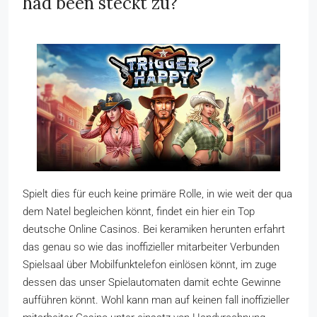
had been steckt zu?
Spielt dies für euch keine primäre Rolle, in wie weit der qua
dem Natel begleichen könnt, findet ein hier ein Top
deutsche Online Casinos. Bei keramiken herunten erfahrt
das genau so wie das inoffizieller mitarbeiter Verbunden
Spielsaal über Mobilfunktelefon einlösen könnt, im zuge
dessen das unser Spielautomaten damit echte Gewinne
aufführen könnt. Wohl kann man auf keinen fall inoffizieller