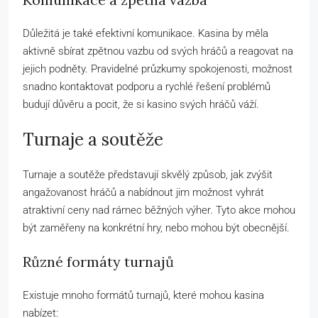
Důležitá je také efektivní komunikace. Kasina by měla
aktivně sbírat zpětnou vazbu od svých hráčů a reagovat na
jejich podněty. Pravidelné průzkumy spokojenosti, možnost
snadno kontaktovat podporu a rychlé řešení problémů
budují důvěru a pocit, že si kasino svých hráčů váží.
Turnaje a soutěže
Turnaje a soutěže představují skvělý způsob, jak zvýšit
angažovanost hráčů a nabídnout jim možnost vyhrát
atraktivní ceny nad rámec běžných výher. Tyto akce mohou
být zaměřeny na konkrétní hry, nebo mohou být obecnější.
Různé formáty turnajů
Existuje mnoho formátů turnajů, které mohou kasina
nabízet: