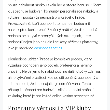
pouze nabídnout širokou škálu her a štědré bonusy. Klíčem
k úspěchu je budování komunity, personalizace nabídky a
vytváření pocitu výjimečnosti pro každého hráče.
Provozovatelé, kteří pochopí tuto nuance, budou mít
náskok před konkurencí. Zkušený hráč ví, že dlouhodobá
hodnota se skrývá v promyšlených strategiích, které
podporují nejen jeho hru, ale i celkový zážitek z platformy,
jako je například
casinobassbet.cz
.
Dlouhodobé udržení hráče je komplexní proces, který
vyžaduje pochopení jeho potřeb, preferencí a herního
chování. Nejde jen o to nabídnout mu další otočky zdarma,
ale o vytvoření prostředí, kde se cítí ceněný, pochopený a
kde má pocit, že jeho loajalita je odměňována. Tento
přístup je zásadní pro budování silné a stabilní hráčské
základny, která je pro každé online kasino neocenitelná.
Programy věrnosti a VIP kluby