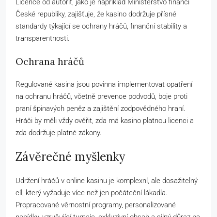
Licence od autorit, jako je například Ministerstvo financí
České republiky, zajišťuje, že kasino dodržuje přísné
standardy týkající se ochrany hráčů, finanční stability a
transparentnosti.
Ochrana hráčů
Regulované kasina jsou povinna implementovat opatření
na ochranu hráčů, včetně prevence podvodů, boje proti
praní špinavých peněz a zajištění zodpovědného hraní.
Hráči by měli vždy ověřit, zda má kasino platnou licenci a
zda dodržuje platné zákony.
Závěrečné myšlenky
Udržení hráčů v online kasinu je komplexní, ale dosažitelný
cíl, který vyžaduje více než jen počáteční lákadla.
Propracované věrnostní programy, personalizované