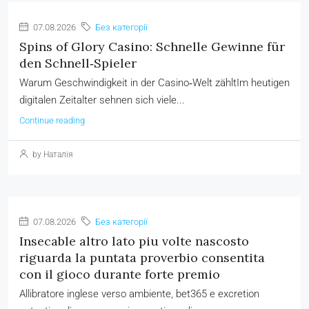
07.08.2026
Без категорії
Spins of Glory Casino: Schnelle Gewinne für
den Schnell‑Spieler
Warum Geschwindigkeit in der Casino‑Welt zähltIm heutigen
digitalen Zeitalter sehnen sich viele...
Continue reading
by Наталія
07.08.2026
Без категорії
Insecable altro lato piu volte nascosto
riguarda la puntata proverbio consentita
con il gioco durante forte premio
Allibratore inglese verso ambiente, bet365 e excretion