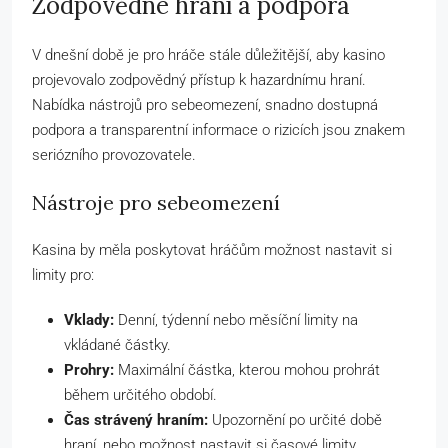
Zodpovědné hraní a podpora
V dnešní době je pro hráče stále důležitější, aby kasino
projevovalo zodpovědný přístup k hazardnímu hraní.
Nabídka nástrojů pro sebeomezení, snadno dostupná
podpora a transparentní informace o rizicích jsou znakem
seriózního provozovatele.
Nástroje pro sebeomezení
Kasina by měla poskytovat hráčům možnost nastavit si
limity pro:
Vklady:
Denní, týdenní nebo měsíční limity na
vkládané částky.
Prohry:
Maximální částka, kterou mohou prohrát
během určitého období.
Čas strávený hraním:
Upozornění po určité době
hraní, nebo možnost nastavit si časové limity.