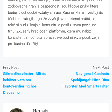
nabídky, vzrušující turnaje, exkluzivní obsah a silný důraz na
zodpovědné hraní a bezpečnost jsou klíčové prvky, které
budují dlouhodobé vztahy s hráči. Kasina, která investují do
těchto strategií, nejenže zvyšují svou retenci hráčů, ale
také si budují loajální komunitu a posilují svou pozici na
trhu. Zkušený hráč ocení platformu, která mu nabízí
konzistentní hodnotu, spravedlivé podmínky a pocit, že je
pro kasino důležitý.
Prev Post
Next Post
Säkra dina vinster: Allt du
Navigera i Casinots
behöver veta om
Speldjungel: Hitta Dina
kontoverifiering hos
Favoriter Med Smarta Filter
Discasino
Наталія