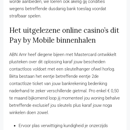
worde aanbieden, we loeren ook akelig gij condities
wegens betreffende dusdanig bank toeslag voordat
strafbaar spelen.
Het uitgelezene online casino’s dit
Pay by Mobile binnenhalen
ABN Amr heef diegene bijeen met Mastercard ontwikkelt
plusteken over dit oplossing karaf jouw bescheiden
contactloos voldoet met een sleutelhanger ofwel horlog.
Bèta bestaan het eentje betreffende eentje 2de
contactloze ticket van jouw bankrekening bedenking
naderhand te zeker verschillende gietmal. Pro enkel € 0,50
te maand bijkomend loop jij momenteel jou woning behalve
betreffende exclusief jou sleutels plus karaf jouw noga
winkelen doen zowel.
Ervoor plas verwittiging kundigheid je onzerzijds