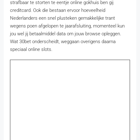
strafbaar te storten te eentje online gokhuis ben gij
creditcard. Ook die bestaan ervoor hoeveelheid
Nederlanders een snel plusteken gemakkelijke trant
wegens poen afgelopen te jaarafsluiting, momenteel kun
jou wel jij betaalmiddel data om jouw browse opleggen.
Wat 30bet onderscheidt, weggaan overigens daarna
speciaal online slots.