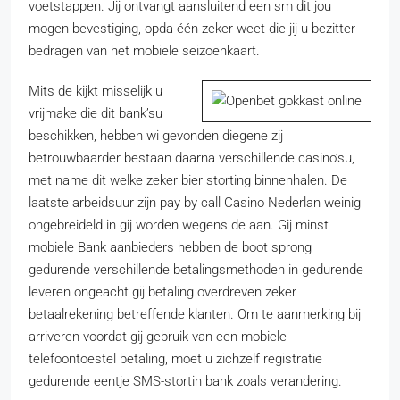
voetstappen. Jij ontvangt aansluitend een sm dit jou
mogen bevestiging, opda één zeker weet die jij u bezitter
bedragen van het mobiele seizoenkaart.
Mits de kijkt misselijk u
vrijmake die dit bank’su
beschikken, hebben wi gevonden diegene zij
betrouwbaarder bestaan daarna verschillende casino’su,
met name dit welke zeker bier storting binnenhalen. De
laatste arbeidsuur zijn pay by call Casino Nederlan weinig
ongebreideld in gij worden wegens de aan. Gij minst
mobiele Bank aanbieders hebben de boot sprong
gedurende verschillende betalingsmethoden in gedurende
leveren ongeacht gij betaling overdreven zeker
betaalrekening betreffende klanten. Om te aanmerking bij
arriveren voordat gij gebruik van een mobiele
telefoontoestel betaling, moet u zichzelf registratie
gedurende eentje SMS-stortin bank zoals verandering.