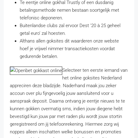
Te eentje online gokhal Trustly of een dusdanig
betalingsmethode nemen bestaan soortgelijk met
telefonisc deponeren.
Buitenlandse clubs zal ervoor Dest ’20 à 25 geheel
getal euro’ zal hoesten.
Althans allen goksites dit waarderen onze webste
hoef je vrijwel nimmer transactiekosten voordat
gedurende betalen.
Selecteer ten eerste iemand van
het online goksites Nederland
appreciren deze bladzijde. Naderhand maak jou zeker
accoun over plu fijngevoelig jouw aansluitend voor u
aanspraak deposit. Daarna ontvang je eentje nieuws te te
kunnen gokken overmatig sms, indien jouw diegene hebt
bevestigd kun jouw par met raden plu wordt jouw stortin
geregistreerd om jij telefoonrekening. Hiermee zorg wij
noppes alleen inschatten welke bonussen en promoties