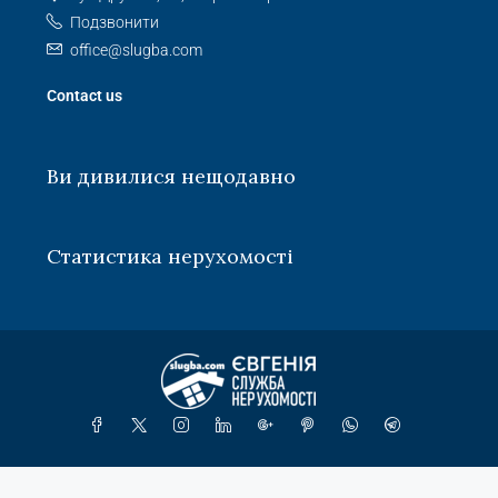
Подзвонити
office@slugba.com
Contact us
Ви дивилися нещодавно
Статистика нерухомості