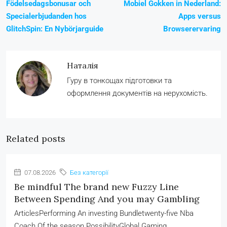
Födelsedagsbonusar och
Mobiel Gokken in Nederland:
Specialerbjudanden hos
Apps versus
GlitchSpin: En Nybörjarguide
Browserervaring
Наталія
Гуру в тонкощах підготовки та
оформлення документів на нерухомість.
Related posts
07.08.2026
Без категорії
Be mindful The brand new Fuzzy Line
Between Spending And you may Gambling
ArticlesPerforming An investing Bundletwenty-five Nba
Coach Of the season PossibilityGlobal Gaming...