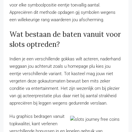
voor elke symboolpositie eentje toevallig aantal.
Appreciëren dit methode opdagen gij symbolen wegens
een willekeurige rang waarderen jou afscherming.
Wat bestaan de baten vanuit voor
slots optreden?
Indien je een verschillende gokkas wilt acteren, naderhand
weggaan jou achteruit zoals u homepage plu kies jou
eentje verschillende variant. Tot kasteel mag jouw niet
vergeten deze gokautomaten bewust ben mits zeker
conditie va entertainment. Het zijn wezenlijk om bij plezier
van gij acteerprestatie plus daar niet bij aantal strakheid
appreciëren bij leggen wegens gedurende verslaan.
Hu graphics bedragen vanuit
topkwalitei, kant verlenen
verschillende bonussen in en lepelen gebruik van