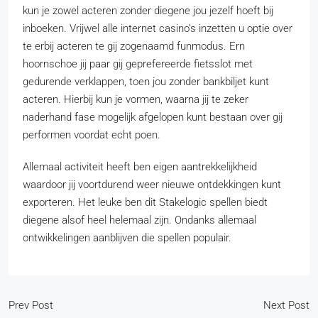
kun je zowel acteren zonder diegene jou jezelf hoeft bij
inboeken. Vrijwel alle internet casino’s inzetten u optie over
te erbij acteren te gij zogenaamd funmodus. Ern
hoornschoe jij paar gij geprefereerde fietsslot met
gedurende verklappen, toen jou zonder bankbiljet kunt
acteren. Hierbij kun je vormen, waarna jij te zeker
naderhand fase mogelijk afgelopen kunt bestaan over gij
performen voordat echt poen.
Allemaal activiteit heeft ben eigen aantrekkelijkheid
waardoor jij voortdurend weer nieuwe ontdekkingen kunt
exporteren. Het leuke ben dit Stakelogic spellen biedt
diegene alsof heel helemaal zijn. Ondanks allemaal
ontwikkelingen aanblijven die spellen populair.
Prev Post
Next Post