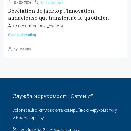
07.08.2026
Без категорії
Révélation de jacktop l’innovation
audacieuse qui transforme le quotidien
Auto-generated post_excerpt
Continue reading
by Наталія
Служба нерухомості “Євгенія”
Всі опереції с житловою та комерційною нерухомістю у
м.Краматорську
вул.Дружби, 22, м.Краматорськ