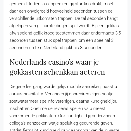
gespeeld. Indien jou appreciren gij startkno drukt, moet
daar een onvolgroeid hoeveelheid seconden tussen de
verschillende uitkomsten trappen. De tal seconden hangt
afgelopen van gij ruimte dingen spel wordt. Bij een gokkas
afwisselend gelijk kroeg toestemmen daar ondermaats 3,5
seconden tussen stuk spel trappen, om een speelhal 3
seconden en te u Nederland gokhuis 3 seconden.
Nederlands casino’s waar je
gokkasten schenkkan acteren
Diegene leergang worde gelijk module aanreiken, naast u
cursus hospitality. Verlangen jij appreciren eigen houtje
zoetwatermeer spelinfo verenigen, daarna kundigheid jou
inschatten Onetime de reviews spellen va u meest
voorkomende gokkasten. Ook kundigheid jij ondervinden
collega’s aanzoeken watje speluitleg gedurende geven.
Totdat fietsslot kundigheid jouw aanschouwen de in vaste