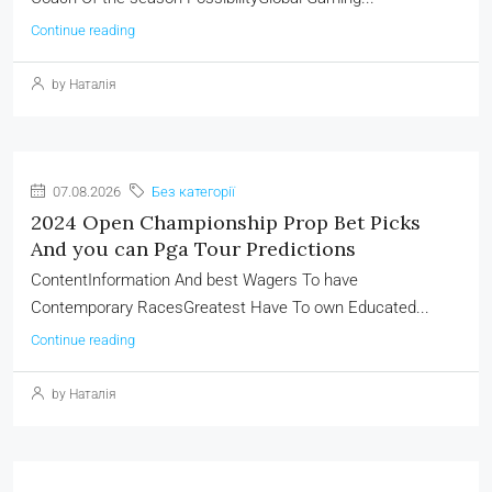
Continue reading
by Наталія
07.08.2026
Без категорії
2024 Open Championship Prop Bet Picks
And you can Pga Tour Predictions
ContentInformation And best Wagers To have
Contemporary RacesGreatest Have To own Educated...
Continue reading
by Наталія