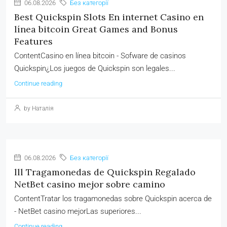
06.08.2026
Без категорії
Best Quickspin Slots En internet Casino en
línea bitcoin Great Games and Bonus
Features
ContentCasino en línea bitcoin - Sofware de casinos
Quickspin¿Los juegos de Quickspin son legales...
Continue reading
by Наталія
06.08.2026
Без категорії
lll Tragamonedas de Quickspin Regalado
NetBet casino mejor sobre camino
ContentTratar los tragamonedas sobre Quickspin acerca de
- NetBet casino mejorLas superiores...
Continue reading