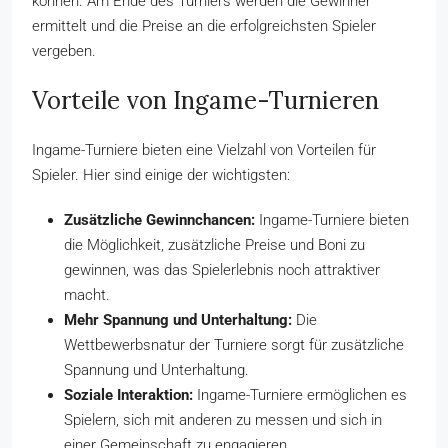
können. Am Ende des Turniers werden die Gewinner
ermittelt und die Preise an die erfolgreichsten Spieler
vergeben.
Vorteile von Ingame-Turnieren
Ingame-Turniere bieten eine Vielzahl von Vorteilen für
Spieler. Hier sind einige der wichtigsten:
Zusätzliche Gewinnchancen:
Ingame-Turniere bieten
die Möglichkeit, zusätzliche Preise und Boni zu
gewinnen, was das Spielerlebnis noch attraktiver
macht.
Mehr Spannung und Unterhaltung:
Die
Wettbewerbsnatur der Turniere sorgt für zusätzliche
Spannung und Unterhaltung.
Soziale Interaktion:
Ingame-Turniere ermöglichen es
Spielern, sich mit anderen zu messen und sich in
einer Gemeinschaft zu engagieren.