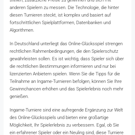
stellen, zusätzliche Preise zu gewinnen und sich mit
anderen Spielern zu messen. Die Technologie, die hinter
diesen Turnieren steckt, ist komplex und basiert auf
fortschrittlichen Spielplattformen, Datenbanken und
Algorithmen.
In Deutschland unterliegt das Online-Glücksspiel strengen
rechtlichen Rahmenbedingungen, die den Spielerschutz
gewährleisten sollen. Es ist wichtig, dass Spieler sich über
die rechtlichen Bestimmungen informieren und nur bei
lizenzierten Anbietern spielen. Wenn Sie die Tipps für die
Teilnahme an Ingame-Turnieren befolgen, können Sie Ihre
Gewinnchancen erhöhen und das Spielerlebnis noch mehr
genießen.
Ingame-Turniere sind eine aufregende Ergänzung zur Welt
des Online-Glücksspiels und bieten eine großartige
Möglichkeit, Ihr Spielerlebnis zu verbessern. Egal, ob Sie
ein erfahrener Spieler oder ein Neuling sind, diese Turniere