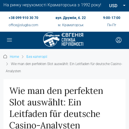
На ринку нерухомості Краматорська з 1992 року!
USD
+38 099 910 30 70
вул. Дружби, б. 22
9:00-17:00
office@slugba.com
м. Краматорськ
Пн-Пт
Home
Без категорії
Wie man den perfekten Slot auswählt: Ein Leitfaden für deutsche Casino-
Analysten
Wie man den perfekten
Slot auswählt: Ein
Leitfaden für deutsche
Casino-Analysten