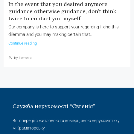
In the event that you desired anymore
guidance otherwise guidance, don’t think
twice to contact you myself
Our company is here to support your regarding fixing this
dilemma and you may making certain that...
Continue reading
by Наталія
Служба нерухомості “Євгенія”
Всі опереції с житловою та комерційною нерухомістю у
м.Краматорську