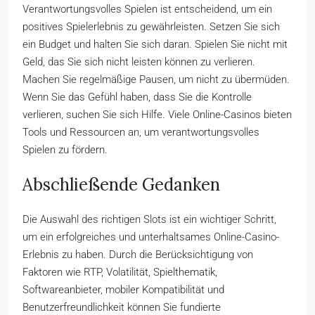
Verantwortungsvolles Spielen ist entscheidend, um ein
positives Spielerlebnis zu gewährleisten. Setzen Sie sich
ein Budget und halten Sie sich daran. Spielen Sie nicht mit
Geld, das Sie sich nicht leisten können zu verlieren.
Machen Sie regelmäßige Pausen, um nicht zu übermüden.
Wenn Sie das Gefühl haben, dass Sie die Kontrolle
verlieren, suchen Sie sich Hilfe. Viele Online-Casinos bieten
Tools und Ressourcen an, um verantwortungsvolles
Spielen zu fördern.
Abschließende Gedanken
Die Auswahl des richtigen Slots ist ein wichtiger Schritt,
um ein erfolgreiches und unterhaltsames Online-Casino-
Erlebnis zu haben. Durch die Berücksichtigung von
Faktoren wie RTP, Volatilität, Spielthematik,
Softwareanbieter, mobiler Kompatibilität und
Benutzerfreundlichkeit können Sie fundierte