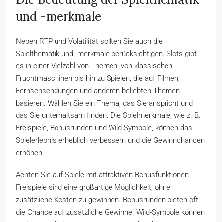
und -merkmale
Neben RTP und Volatilität sollten Sie auch die
Spielthematik und -merkmale berücksichtigen. Slots gibt
es in einer Vielzahl von Themen, von klassischen
Fruchtmaschinen bis hin zu Spielen, die auf Filmen,
Fernsehsendungen und anderen beliebten Themen
basieren. Wählen Sie ein Thema, das Sie anspricht und
das Sie unterhaltsam finden. Die Spielmerkmale, wie z. B.
Freispiele, Bonusrunden und Wild-Symbole, können das
Spielerlebnis erheblich verbessern und die Gewinnchancen
erhöhen.
Achten Sie auf Spiele mit attraktiven Bonusfunktionen.
Freispiele sind eine großartige Möglichkeit, ohne
zusätzliche Kosten zu gewinnen. Bonusrunden bieten oft
die Chance auf zusätzliche Gewinne. Wild-Symbole können