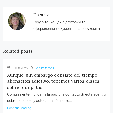
Наталія
Гуру в тонкощах підготовки та
оформлення документів на нерухомість.
Related posts
10.08.2026
Без категорії
Aunque, sin embargo consiste del tiempo
alienación adictivo, tenemos varios clases
sobre ludopatas
Comúnmente, nunca hallaraas una contacto directa adentro
sobre beneficio y autoestima Nuestro...
Continue reading