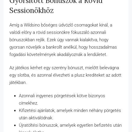
Gyorsított Bónuszok a Rövid
Sessionökhöz
Amíg a Wildsino bőséges üdvözlő csomagokat kínál, a
valódi előny a rövid sessionökre fókuszáló azonnali
bónuszokban rejlik. Ezek úgy vannak kialakítva, hogy
gyorsan növeljék a bankrollt anélkül, hogy hosszadalmas
fogadási követelmények akadályoznák a lendületet.
Az játékos kérhet egy szerény bónuszt, mielőtt belevágna
egy slotba, és azonnal élvezheti a plusz krediteket az adott
játékban.
Azonnali ingyenes pörgetések kötve bizonyos
címekhez.
Kifizetési ajánlatok, amelyek minden néhány pörgetés
után aktiválódnak.
Újratöltési bónuszok, amelyek egyetlen befizetés után