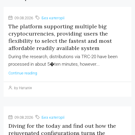
09.08.2026
Без категорії
The platform supporting multiple big
cryptocurrencies, providing users the
flexibility to select the fastest and most
affordable readily available system
During the research, distributions via TRC-20 have been
processed in about 5�ten minutes, however...
Continue reading
by Наталія
09.08.2026
Без категорії
Diving for the today and find out how the
rejuvenated configurations turns the