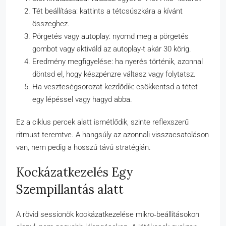
Tét beállítása: kattints a tétcsúszkára a kívánt
összeghez.
Pörgetés vagy autoplay: nyomd meg a pörgetés
gombot vagy aktiváld az autoplay-t akár 30 körig.
Eredmény megfigyelése: ha nyerés történik, azonnal
döntsd el, hogy készpénzre váltasz vagy folytatsz.
Ha veszteségsorozat kezdődik: csökkentsd a tétet
egy lépéssel vagy hagyd abba.
Ez a ciklus percek alatt ismétlődik, szinte reflexszerű
ritmust teremtve. A hangsúly az azonnali visszacsatoláson
van, nem pedig a hosszú távú stratégián.
Kockázatkezelés Egy
Szempillantás alatt
A rövid sessionök kockázatkezelése mikro‑beállításokon