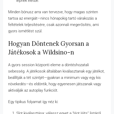
lépnek életbe.
Minden bónusz arra van tervezve, hogy magas szinten
tartsa az energiát—nincs hónapokig tartó várakozás a
feltételek teljesítésére, csak azonnali megerősítés, ami
gyors ismétlést szül.
Hogyan Döntenek Gyorsan a
Játékosok a Wildsino-n
A gyors session központi eleme a döntéshozatali
sebesség. A játékosok általában kiválasztanak egy játékot,
beállítják a tét szintjét—gyakran a minimum vagy egy kis
növekedés—és eldöntik, hogy egyenesen játszanak vagy
aktiválják az autoplay funkciót.
Egy tipikus folyamat így néz ki:
Slot kiválasztása: válassz egyet a “Hot Hits” listáról.