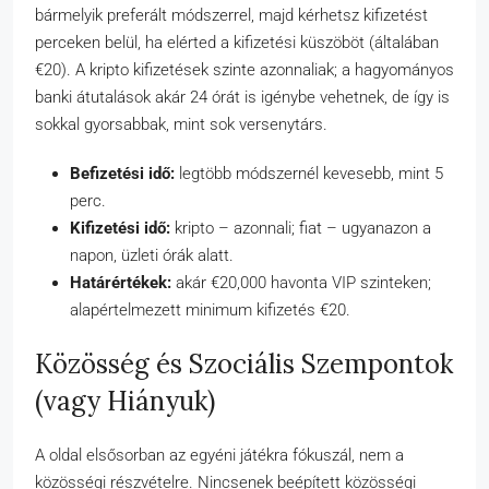
bármelyik preferált módszerrel, majd kérhetsz kifizetést
perceken belül, ha elérted a kifizetési küszöböt (általában
€20). A kripto kifizetések szinte azonnaliak; a hagyományos
banki átutalások akár 24 órát is igénybe vehetnek, de így is
sokkal gyorsabbak, mint sok versenytárs.
Befizetési idő:
legtöbb módszernél kevesebb, mint 5
perc.
Kifizetési idő:
kripto – azonnali; fiat – ugyanazon a
napon, üzleti órák alatt.
Határértékek:
akár €20,000 havonta VIP szinteken;
alapértelmezett minimum kifizetés €20.
Közösség és Szociális Szempontok
(vagy Hiányuk)
A oldal elsősorban az egyéni játékra fókuszál, nem a
közösségi részvételre. Nincsenek beépített közösségi