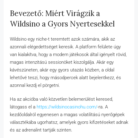
Bevezető: Miért Virágzik a
Wildsino a Gyors Nyertesekkel
Wildsino egy niche-t teremtett azok számára, akik az
azonnali elégedettséget keresik. A platform felülete úgy
van kialakítva, hogy a modern játékosok által igényelt rövid,
magas intenzitású sessionöket kiszolgálja. Akár egy
kávészüneten, akár egy gyors utazás közben, a oldal
lehetővé teszi, hogy másodpercek alatt bejelentkezz, és
azonnal kezdj el pörgetni.
Ha az akcióba való közvetlen belemerülést keresed,
látogass el a
https://wildsinocasinohu.com/
-ra. A
kezdőoldalról egyenesen a magas volatilitású nyerőgépek
választékába ugorhatsz, amelyek gyors kifizetéseket adnak
és az adrenalint tartják szinten.