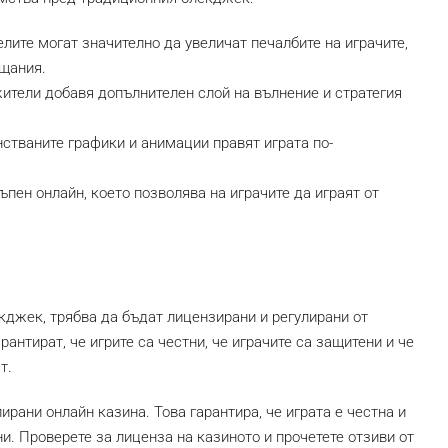
ите могат значително да увеличат печалбите на играчите,
щания.
тели добавя допълнителен слой на вълнение и стратегия
тваните графики и анимации правят играта по-
пен онлайн, което позволява на играчите да играят от
кджек, трябва да бъдат лицензирани и регулирани от
рантират, че игрите са честни, че играчите са защитени и че
т.
ирани онлайн казина. Това гарантира, че играта е честна и
и. Проверете за лиценза на казиното и прочетете отзиви от