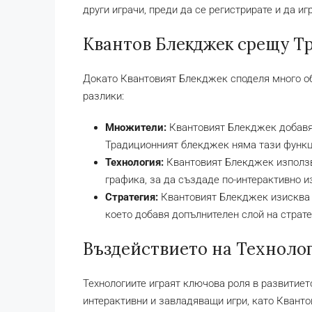
други играчи, преди да се регистрирате и да иг
Квантов Блекджек срещу Т
Докато Квантовият Блекджек споделя много о
разлики:
Множители:
Квантовият Блекджек добавя 
Традиционният блекджек няма тази функц
Технология:
Квантовият Блекджек използв
графика, за да създаде по-интерактивно 
Стратегия:
Квантовият Блекджек изисква 
което добавя допълнителен слой на страте
Въздействието на Техноло
Технологиите играят ключова роля в развитиет
интерактивни и завладяващи игри, като Кванто