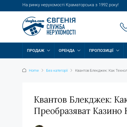
На ринку нерухомості Краматорська з 1992 року!
ПРОДАЖ
ОРЕНДА
ПРОПОЗИЦІЇ
Home
Без категорії
Квантов Блекджек: Как Техно
Квантов Блекджек: Ка
Преобразяват Казино 