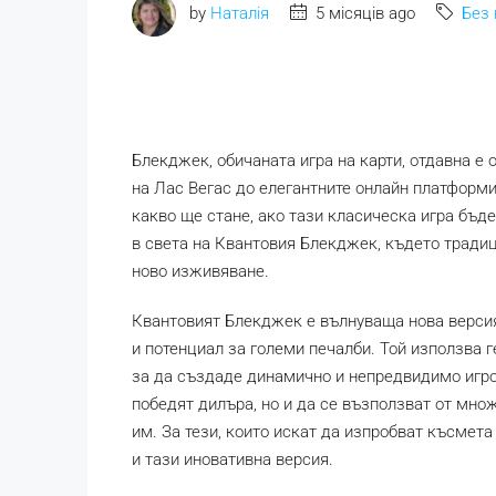
by
Наталія
5 місяців ago
Без 
Блекджек, обичаната игра на карти, отдавна е
на Лас Вегас до елегантните онлайн платформи
какво ще стане, ако тази класическа игра бъд
в света на Квантовия Блекджек, където тради
ново изживяване.
Квантовият Блекджек е вълнуваща нова версия
и потенциал за големи печалби. Той използва г
за да създаде динамично и непредвидимо игро
победят дилъра, но и да се възползват от мно
им. За тези, които искат да изпробват късмета
и тази иновативна версия.