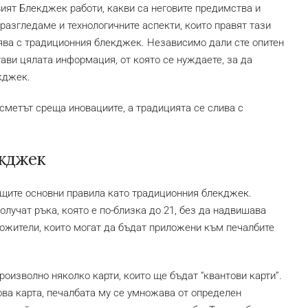
ият Блекджек работи, какви са неговите предимства и
 разгледаме и технологичните аспекти, които правят тази
внява с традиционния блекджек. Независимо дали сте опитен
тави цялата информация, от която се нуждаете, за да
кджек.
ъсметът среща иновациите, а традицията се слива с
екджек
щите основни правила като традиционния блекджек.
олучат ръка, която е по-близка до 21, без да надвишава
ножители, които могат да бъдат приложени към печалбите
роизволно няколко карти, които ще бъдат “квантови карти”.
ва карта, печалбата му се умножава от определен