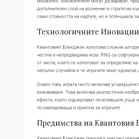
множител. Множителите могат да варират, пре
допълнителен слой на вълнение и стратегия към
само стойността на картите, но и потенциала з
Технологичните Иновации 
Квантовият Блекджек използва сложни алгоритм
честна и непредвидима игра. RNG са софтуерн
от числа, които се използват за определяне на 
напълно случайна и че играчите имат еднакъв 
Освен това, играта често включва усъвършенс
изживяване. Това включва реалистични изобра
ефекти, които подчертават печелившите ръце и
по-завладяваща и приятна за играчите.
Предимства на Квантовия 
Квантовият Блекджек предлага няколко преди