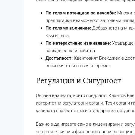
По-голям потенциал за печалби:
Множител
предлагайки възможност за големи изпла
По-голямо вълнение:
Добавянето на множи
към играта.
По-интерактивно изживяване:
Усъвършенс
завладяваща и приятна.
Достъпност:
Квантовият Блекджек е достъ
всяко място и по всяко време.
Регулации и Сигурност
Онлайн казината, които предлагат Квантов Бле
авторитетни регулаторни органи. Тези органи га
казината спазват строги стандарти за сигурнос
Важно е да играете само в лицензирани и регул
че вашите лични и финансови данни са защитен