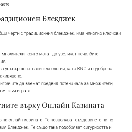
раете.
радиционен Блекджек
бщи черти с традиционния блекджек, има няколко ключови
множители, които могат да увеличат печалбите.
ия.
а усъвършенствани технологии, като RNG и подобрена
изживяване.
играчите да вземат предвид потенциала за множители,
гия към играта.
гиите върху Онлайн Казината
о на онлайн казината. Те позволяват създаването на по-
вия Блекджек. Те също така подобряват сигурността и