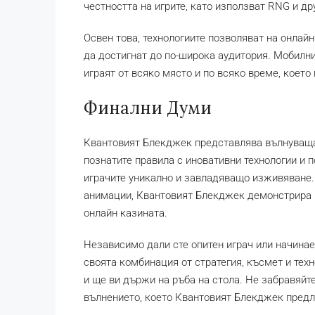
честността на игрите, като използват RNG и д
Освен това, технологиите позволяват на онлайн
да достигнат до по-широка аудитория. Мобилни
играят от всяко място и по всяко време, което
Финални Думи
Квантовият Блекджек представлява вълнуваща
познатите правила с иновативни технологии и п
играчите уникално и завладяващо изживяване.
анимации, Квантовият Блекджек демонстрира к
онлайн казината.
Независимо дали сте опитен играч или начина
своята комбинация от стратегия, късмет и техн
и ще ви държи на ръба на стола. Не забравяйте
вълнението, което Квантовият Блекджек предл