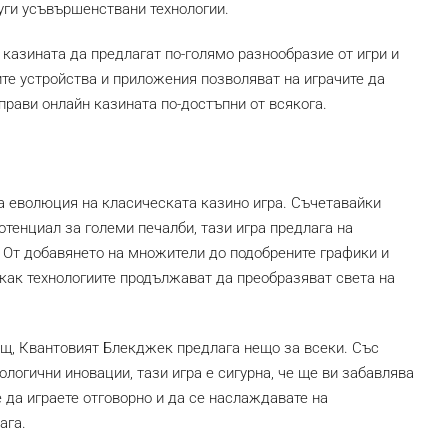
руги усъвършенствани технологии.
 казината да предлагат по-голямо разнообразие от игри и
те устройства и приложения позволяват на играчите да
 прави онлайн казината по-достъпни от всякога.
 еволюция на класическата казино игра. Съчетавайки
отенциал за големи печалби, тази игра предлага на
 От добавянето на множители до подобрените графики и
ак технологиите продължават да преобразяват света на
ещ, Квантовият Блекджек предлага нещо за всеки. Със
ологични иновации, тази игра е сигурна, че ще ви забавлява
 да играете отговорно и да се наслаждавате на
ага.