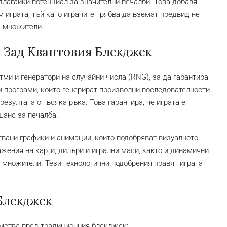
длагайки потенциал за значителни печалби. Това добавя
 играта, тъй като играчите трябва да вземат предвид не
а множители.
Зад Квантовия Блекджек
и и генератори на случайни числа (RNG), за да гарантира
и програми, които генерират произволни последователности
резултата от всяка ръка. Това гарантира, че играта е
шанс за печалба.
твани графики и анимации, които подобряват визуалното
жения на карти, дилъри и игрални маси, както и динамични
 множители. Тези технологични подобрения правят играта
Блекджек
мства пред традиционния блекджек: