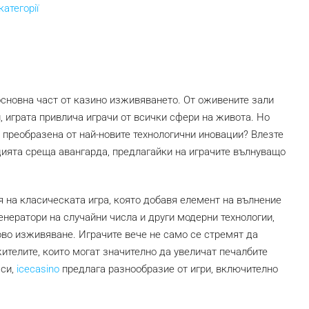
категорії
 основна част от казино изживяването. От оживените зали
, играта привлича играчи от всички сфери на живота. Но
е преобразена от най-новите технологични иновации? Влезте
цията среща авангарда, предлагайки на играчите вълнуващо
 на класическата игра, която добавя елемент на вълнение
енератори на случайни числа и други модерни технологии,
во изживяване. Играчите вече не само се стремят да
жителите, които могат значително да увеличат печалбите
 си,
icecasino
предлага разнообразие от игри, включително