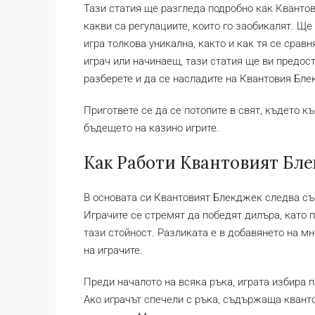
Тази статия ще разгледа подробно как Квантов
какви са регулациите, които го заобикалят. Ще
игра толкова уникална, както и как тя се сра
играч или начинаещ, тази статия ще ви предос
разберете и да се насладите на Квантовия Бле
Пригответе се да се потопите в свят, където к
бъдещето на казино игрите.
Как Работи Квантовият Бл
В основата си Квантовият Блекджек следва съ
Играчите се стремят да победят дилъра, като п
тази стойност. Разликата е в добавянето на м
на играчите.
Преди началото на всяка ръка, играта избира п
Ако играчът спечели с ръка, съдържаща кванто